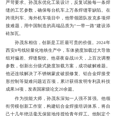
严苛要求。孙茂东优化工装设计，反复试验每一条焊
缝的工艺参数，确保每台机车上万条焊缝零缺陷。在
跨境列车、海外机车项目中，他带领团队攻克多项焊
接难题，用中国制造的高端品质为“一带一路”建设添
砖加瓦。
孙茂东相信，创新是工匠最可贵的价值。2024年
西安8号线轻量化地铁生产中，车体挠度加载过大导致
组对偏差、焊缝裂纹。他昼夜奋战10天，上百次调整
参数，创新出分级式挠度加载方案，成功破解难题。
他还连续解决了不锈钢蒙皮破损修复、铝合金焊接变
形控制等疑难问题近百项，累计获得发明专利及科技
成果34项，发表国家级论文20余篇。
作为技能大师，孙茂东深知一人强不算强。他领
衔劳模创新工作室，构建铝合金焊接培训体系，将自
己十几年绝活毫无保留地传授给青年焊工。他制定个