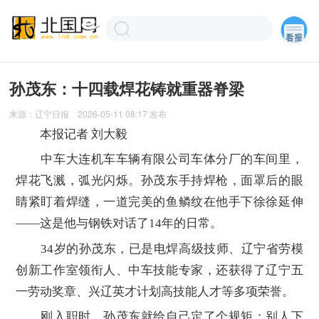
孙茂东：十四载焊花铸就重器脊梁
来源：
辽宁日报
2026-05-11 08:17
发布
本报记者 刘大毅
中车大连机车车辆有限公司车体分厂的车间里，
焊花飞溅，弧光闪烁。孙茂东手持焊枪，面罩后的眼
睛紧盯着焊缝，一道完美的鱼鳞纹在他手下徐徐延伸
——这是他与钢铁对话了14年的日常。
34岁的孙茂东，已是电焊高级技师、辽宁省劳模
创新工作室领衔人、中车技能专家，还获得了辽宁五
一劳动奖章、兴辽英才计划高技能人才等多项荣誉。
刚入职时，孙茂东就给自己定了个规矩：别人下