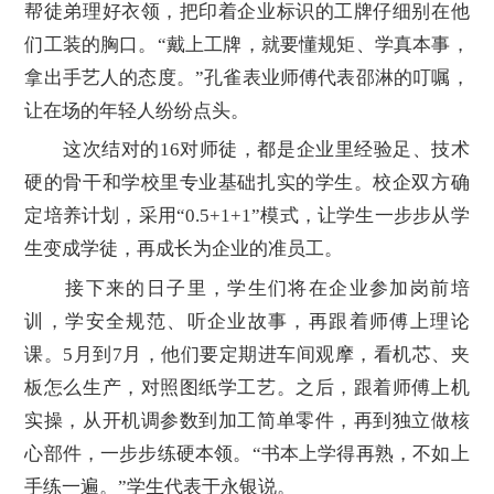
帮徒弟理好衣领，把印着企业标识的工牌仔细别在他
们工装的胸口。“戴上工牌，就要懂规矩、学真本事，
拿出手艺人的态度。”孔雀表业师傅代表邵淋的叮嘱，
让在场的年轻人纷纷点头。
这次结对的16对师徒，都是企业里经验足、技术
硬的骨干和学校里专业基础扎实的学生。校企双方确
定培养计划，采用“0.5+1+1”模式，让学生一步步从学
生变成学徒，再成长为企业的准员工。
接下来的日子里，学生们将在企业参加岗前培
训，学安全规范、听企业故事，再跟着师傅上理论
课。5月到7月，他们要定期进车间观摩，看机芯、夹
板怎么生产，对照图纸学工艺。之后，跟着师傅上机
实操，从开机调参数到加工简单零件，再到独立做核
心部件，一步步练硬本领。“书本上学得再熟，不如上
手练一遍。”学生代表于永银说。