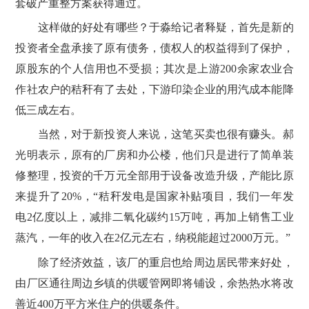
套破产重整方案获得通过。
这样做的好处有哪些？于淼给记者释疑，首先是新的
投资者全盘承接了原有债务，债权人的权益得到了保护，
原股东的个人信用也不受损；其次是上游200余家农业合
作社农户的秸秆有了去处，下游印染企业的用汽成本能降
低三成左右。
当然，对于新投资人来说，这笔买卖也很有赚头。郝
光明表示，原有的厂房和办公楼，他们只是进行了简单装
修整理，投资的千万元全部用于设备改造升级，产能比原
来提升了20%，“秸秆发电是国家补贴项目，我们一年发
电2亿度以上，减排二氧化碳约15万吨，再加上销售工业
蒸汽，一年的收入在2亿元左右，纳税能超过2000万元。”
除了经济效益，该厂的重启也给周边居民带来好处，
由厂区通往周边乡镇的供暖管网即将铺设，余热热水将改
善近400万平方米住户的供暖条件。