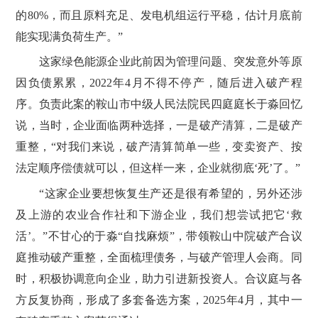
的80%，而且原料充足、发电机组运行平稳，估计月底前
能实现满负荷生产。”
这家绿色能源企业此前因为管理问题、突发意外等原
因负债累累，2022年4月不得不停产，随后进入破产程
序。负责此案的鞍山市中级人民法院民四庭庭长于淼回忆
说，当时，企业面临两种选择，一是破产清算，二是破产
重整，“对我们来说，破产清算简单一些，变卖资产、按
法定顺序偿债就可以，但这样一来，企业就彻底‘死’了。”
“这家企业要想恢复生产还是很有希望的，另外还涉
及上游的农业合作社和下游企业，我们想尝试把它‘救
活’。”不甘心的于淼“自找麻烦”，带领鞍山中院破产合议
庭推动破产重整，全面梳理债务，与破产管理人会商。同
时，积极协调意向企业，助力引进新投资人。合议庭与各
方反复协商，形成了多套备选方案，2025年4月，其中一