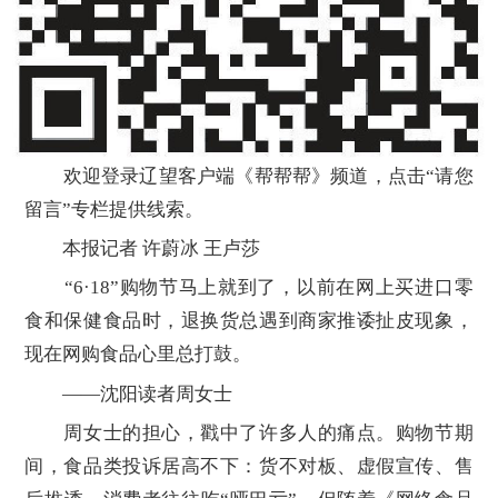
欢迎登录辽望客户端《帮帮帮》频道，点击“请您
留言”专栏提供线索。
本报记者 许蔚冰 王卢莎
“6·18”购物节马上就到了，以前在网上买进口零
食和保健食品时，退换货总遇到商家推诿扯皮现象，
现在网购食品心里总打鼓。
——沈阳读者周女士
周女士的担心，戳中了许多人的痛点。购物节期
间，食品类投诉居高不下：货不对板、虚假宣传、售