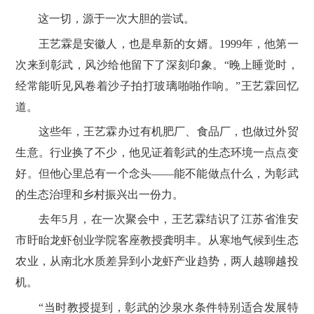
这一切，源于一次大胆的尝试。
王艺霖是安徽人，也是阜新的女婿。1999年，他第一
次来到彰武，风沙给他留下了深刻印象。“晚上睡觉时，
经常能听见风卷着沙子拍打玻璃啪啪作响。”王艺霖回忆
道。
这些年，王艺霖办过有机肥厂、食品厂，也做过外贸
生意。行业换了不少，他见证着彰武的生态环境一点点变
好。但他心里总有一个念头——能不能做点什么，为彰武
的生态治理和乡村振兴出一份力。
去年5月，在一次聚会中，王艺霖结识了江苏省淮安
市盱眙龙虾创业学院客座教授龚明丰。从寒地气候到生态
农业，从南北水质差异到小龙虾产业趋势，两人越聊越投
机。
“当时教授提到，彰武的沙泉水条件特别适合发展特