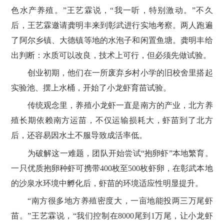
色水产养殖。”王艺霖说，“我一听，特别激动。”不久
后，王艺霖邀请龚明丰来到彰武进行实地考察。两人跑遍
了阿尔乡镇、大德镇等地的水泡子和闲置鱼塘。龚明丰给
出判断：水质可以改良，技术上可行，但必须先做试验。
创业初期，他们在一所废弃乡村小学的旧校舍里搭起
实验池、摆上水桶，开始了小龙虾育苗试验。
传统观念里，养殖小龙虾一直是南方的产业，北方养
殖长期依赖南方运苗，不仅运输损耗大，虾苗到了北方
后，还容易因水土不服导致成活率低。
为破解这一难题，团队开始尝试“抱卵虾”本地繁育。
一只优质抱卵种虾可携带400枚至500枚虾卵，在彰武本地
的沙泉水环境中孵化后，虾苗的环境适应性明显提升。
“南方很多地方养殖密度大，一亩地能投两三万尾虾
苗。”王艺霖说，“我们控制在8000尾到1万尾，让小龙虾