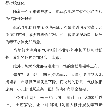
行持续优化。
随着一个个难题被攻克，彰武沙地发展特色水产养殖
的优势开始显现。
彰武县地处科尔沁沙地南缘，沙泉水透明度较高，沙
质底部有利于减少有机物沉积。相比传统淤泥塘口，这里
的养殖水体更加清澈。
当地较为凉爽的气候则让小龙虾的生长周期相对延
长，养出的虾肉更加紧实、弹嫩。
此外，彰武小龙虾瞄准南方市场的空档期错峰上市。
每年7、8、9月，南方持续高温，大量小龙虾钻入泥
洞避暑，市场供应量明显下降。而此时的彰武，气候依旧
凉爽，小龙虾活跃度高，正好能填补市场空档期。
“今年计划7月份开始出虾，预计亩产达300斤以
上。”王艺霖说。企业计划利用闲置大棚开展反季节养