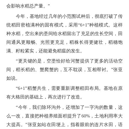
会影响水稻总产量。”
今年，基地经过几年的小范围试种后，彻底打破了传
统稻田密植满种的固有模式，采用“6+1”种植模式。这样
种水稻，空出来的垄间给水稻留出了充足的生长空间，田
间通风更顺畅、光照更充足，稻株长得更健壮，稻穗饱
满、籽粒紧实，还能避免稻瘟的发生。
“更关键的是，空垄恰好给河蟹提供了更多的活动空
间，稻长稻的、蟹爬蟹的，互不耽误，互相帮衬。”张亚
如说。
“6+1”稻蟹共生，需要重新调整稻田布局。基地在原
有大格田的基础上，再次进行了改造。
“今年，我们除环沟外，还增加了一字沟的数量，这
么一改，直接把种植养殖面积提升了60%，土地利用率大
大提高。”张亚如站在田埂上，指着眼前的连片水田，语