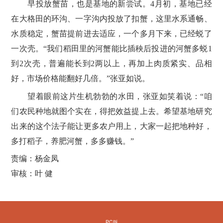
早投放蟹苗，也是基地的新尝试。4月初，基地已经
在大格田的环沟、一字沟内投放了扣蟹，这里水系通畅、
水质稳定，蟹苗提前进去适应，一个多月下来，已经蜕了
一次壳。“我们稻田里的河蟹能比插秧后投进的河蟹多蜕1
到2次壳，普遍能长到2两以上，再加上肉质紧实、品相
好，市场价格能翻好几倍。”张亚如说。
望着眼前这片生机勃勃的水田，张亚如笑着说：“咱
们农民种地就图个实在，得把效益提上去。希望基地研究
出来的这个法子能让更多农户用上，大家一起把地种好，
多打稻子，养肥河蟹，多多赚钱。”
责编：杨金凤
审核：叶 健
PC版