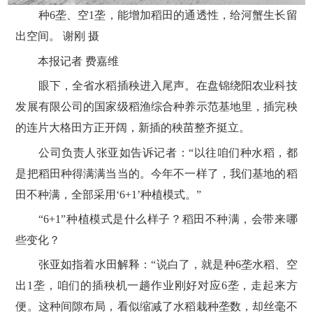
种6垄、空1垄，能增加稻田的通透性，给河蟹生长留
出空间。 谢刚 摄
本报记者 费嘉维
眼下，全省水稻插秧进入尾声。在盘锦绕阳农业科技
发展有限公司的国家级稻渔综合种养示范基地里，插完秧
的连片大格田方正开阔，新插的秧苗整齐挺立。
公司负责人张亚如告诉记者：“以往咱们种水稻，都
是把稻田种得满满当当的。今年不一样了，我们基地的稻
田不种满，全部采用‘6+1’种植模式。”
“6+1”种植模式是什么样子？稻田不种满，会带来哪
些变化？
张亚如指着水田解释：“说白了，就是种6垄水稻、空
出1垄，咱们的插秧机一趟作业刚好对应6垄，走起来方
便。这种间隙布局，看似缩减了水稻栽种垄数，却丝毫不