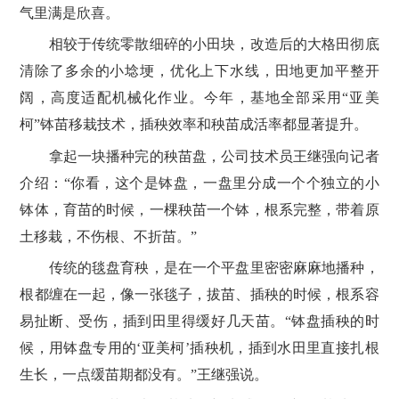
气里满是欣喜。
相较于传统零散细碎的小田块，改造后的大格田彻底
清除了多余的小埝埂，优化上下水线，田地更加平整开
阔，高度适配机械化作业。今年，基地全部采用“亚美
柯”钵苗移栽技术，插秧效率和秧苗成活率都显著提升。
拿起一块播种完的秧苗盘，公司技术员王继强向记者
介绍：“你看，这个是钵盘，一盘里分成一个个独立的小
钵体，育苗的时候，一棵秧苗一个钵，根系完整，带着原
土移栽，不伤根、不折苗。”
传统的毯盘育秧，是在一个平盘里密密麻麻地播种，
根都缠在一起，像一张毯子，拔苗、插秧的时候，根系容
易扯断、受伤，插到田里得缓好几天苗。“钵盘插秧的时
候，用钵盘专用的‘亚美柯’插秧机，插到水田里直接扎根
生长，一点缓苗期都没有。”王继强说。