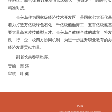
作协议。联合体将订单培养3200余人，共建5个产教融合
精准对接。
长兴岛作为国家级经济技术开发区，是国家七大石化基
着力打造万亿级绿色石化、千亿级船舶海工、五百亿级氢基
要大量高素质技能型人才。长兴岛产教联合体的成立，将发
政、行、企、校四方协同机制，为进一步提升职业教育的办
经济发展贡献力量。
副省长吴春耕出席。
责编：栾 溪
审核：叶 健
PC版
Copyright © 2024 lnd.com.cn 北国网