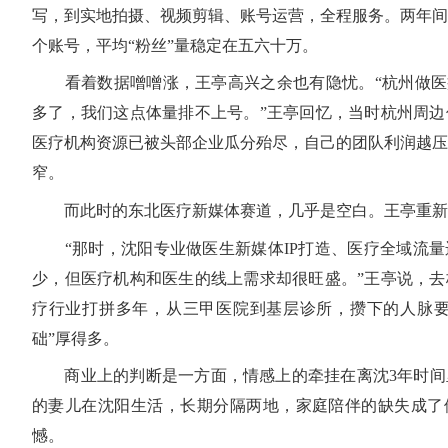
写，到实地拍摄、视频剪辑、账号运营，全程服务。两年间
个账号，平均“粉丝”量稳定在五六十万。
看着数据噌噌涨，王亭高兴之余也有隐忧。“杭州做医疗
多了，我们这点体量排不上号。”王亭回忆，当时杭州周边
医疗机构资源已被头部企业瓜分殆尽，自己的团队利润越压
窄。
而此时的东北医疗新媒体赛道，几乎是空白。王亭重新
“那时，沈阳专业做医生新媒体IP打造、医疗全域流量
少，但医疗机构和医生的线上需求却很旺盛。”王亭说，去
疗行业打拼多年，从三甲医院到基层诊所，攒下的人脉要
础”厚得多。
商业上的判断是一方面，情感上的牵挂在离沈3年时间
的妻儿在沈阳生活，长期分隔两地，家庭陪伴的缺失成了
憾。