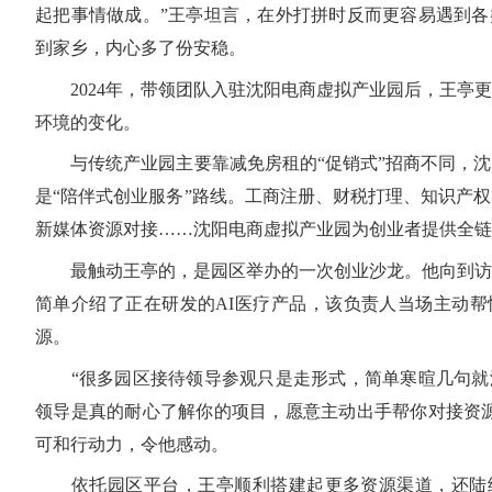
起把事情做成。”王亭坦言，在外打拼时反而更容易遇到各
到家乡，内心多了份安稳。
2024年，带领团队入驻沈阳电商虚拟产业园后，王亭更
环境的变化。
与传统产业园主要靠减免房租的“促销式”招商不同，沈
是“陪伴式创业服务”路线。工商注册、财税打理、知识产
新媒体资源对接……沈阳电商虚拟产业园为创业者提供全链
最触动王亭的，是园区举办的一次创业沙龙。他向到访
简单介绍了正在研发的AI医疗产品，该负责人当场主动帮
源。
“很多园区接待领导参观只是走形式，简单寒暄几句就
领导是真的耐心了解你的项目，愿意主动出手帮你对接资源
可和行动力，令他感动。
依托园区平台，王亭顺利搭建起更多资源渠道，还陆