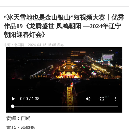
“冰天雪地也是金山银山”短视频大赛丨优秀
作品09《龙腾盛世 凤鸣朝阳 —2024年辽宁
朝阳迎春灯会》
来源：
北国网
2024-04-15 15:05
发布
责编：闫尚
审核：徐晓敬