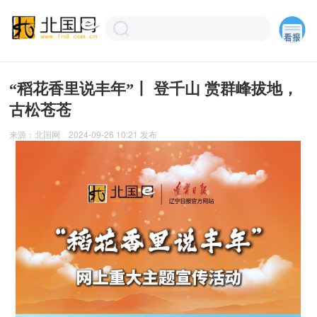
“稻花香里说丰年”丨 登千山 赏群峰拔地，
古松苍苍
来源：
北国网
2024-09-26 10:21
发布