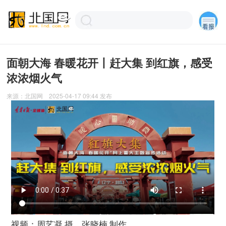
面朝大海 春暖花开丨赶大集 到红旗，感受
浓浓烟火气
来源：
北国网
2025-04-17 09:44
发布
视频：周艺凝 摄、张晓楠 制作