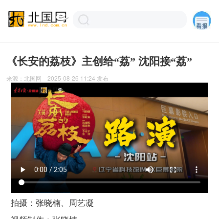
《长安的荔枝》主创给“荔” 沈阳接“荔”
来源：
北国网
2025-08-26 11:24
发布
拍摄：张晓楠、周艺凝