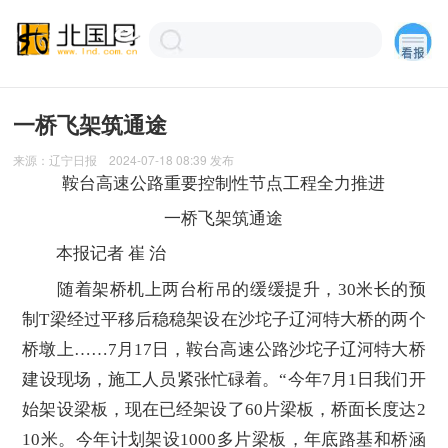
一桥飞架筑通途
来源：
辽宁日报
2024-07-18 08:39
发布
鞍台高速公路重要控制性节点工程全力推进
一桥飞架筑通途
本报记者 崔 治
随着架桥机上两台桁吊的缓缓提升，30米长的预
制T梁经过平移后稳稳架设在沙坨子辽河特大桥的两个
桥墩上……7月17日，鞍台高速公路沙坨子辽河特大桥
建设现场，施工人员紧张忙碌着。“今年7月1日我们开
始架设梁板，现在已经架设了60片梁板，桥面长度达2
10米。今年计划架设1000多片梁板，年底路基和桥涵