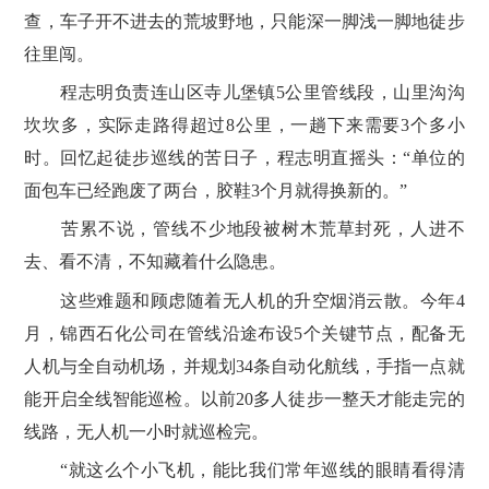
查，车子开不进去的荒坡野地，只能深一脚浅一脚地徒步
往里闯。
程志明负责连山区寺儿堡镇5公里管线段，山里沟沟
坎坎多，实际走路得超过8公里，一趟下来需要3个多小
时。回忆起徒步巡线的苦日子，程志明直摇头：“单位的
面包车已经跑废了两台，胶鞋3个月就得换新的。”
苦累不说，管线不少地段被树木荒草封死，人进不
去、看不清，不知藏着什么隐患。
这些难题和顾虑随着无人机的升空烟消云散。今年4
月，锦西石化公司在管线沿途布设5个关键节点，配备无
人机与全自动机场，并规划34条自动化航线，手指一点就
能开启全线智能巡检。以前20多人徒步一整天才能走完的
线路，无人机一小时就巡检完。
“就这么个小飞机，能比我们常年巡线的眼睛看得清