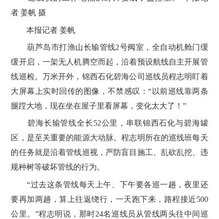
者 姜帆 摄
本报记者 姜帆
葫芦岛市打渔山长输管线2号阀室，全自动机舱门缓
缓开启，一架无人机腾空而起，沿着预设航线自主开展管
线巡检。万米开外，锦西石化碧海公司巡线员程志明盯着
大屏幕上实时回传的图像，不禁感叹：“以前巡线靠两条
腿蹚大地，现在坐在屋子里看屏幕，变化太大了！”
碧海长输管线全长52公里，串联锦西石化与碧海罐
区，是至关重要的能源大动脉。程志明所在的巡线班每天
的任务就是沿着管线巡视，严防盲目施工、乱砍乱挖、违
规种树等破坏管线的行为。
“过去这条管线每天上午、下午要各巡一趟，夜里还
要再加两趟，算上往返绕行，一天跑下来，路程接近500
公里。”程志明说，那时24名巡线员从管线两头往中间巡