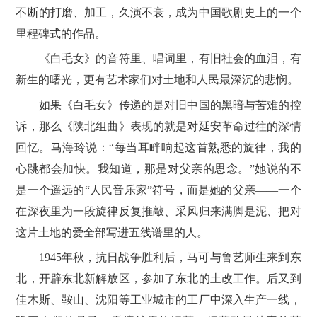
不断的打磨、加工，久演不衰，成为中国歌剧史上的一个
里程碑式的作品。
《白毛女》的音符里、唱词里，有旧社会的血泪，有
新生的曙光，更有艺术家们对土地和人民最深沉的悲悯。
如果《白毛女》传递的是对旧中国的黑暗与苦难的控
诉，那么《陕北组曲》表现的就是对延安革命过往的深情
回忆。马海玲说：“每当耳畔响起这首熟悉的旋律，我的
心跳都会加快。我知道，那是对父亲的思念。”她说的不
是一个遥远的“人民音乐家”符号，而是她的父亲——一个
在深夜里为一段旋律反复推敲、采风归来满脚是泥、把对
这片土地的爱全部写进五线谱里的人。
1945年秋，抗日战争胜利后，马可与鲁艺师生来到东
北，开辟东北新解放区，参加了东北的土改工作。后又到
佳木斯、鞍山、沈阳等工业城市的工厂中深入生产一线，