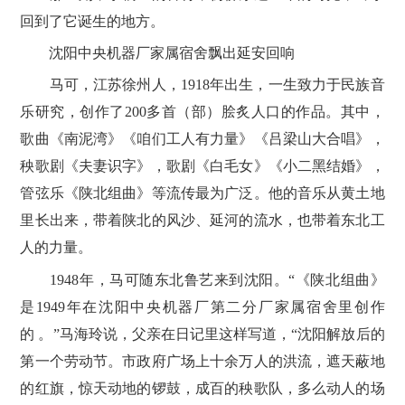
回到了它诞生的地方。
沈阳中央机器厂家属宿舍飘出延安回响
马可，江苏徐州人，1918年出生，一生致力于民族音
乐研究，创作了200多首（部）脍炙人口的作品。其中，
歌曲《南泥湾》《咱们工人有力量》《吕梁山大合唱》，
秧歌剧《夫妻识字》，歌剧《白毛女》《小二黑结婚》，
管弦乐《陕北组曲》等流传最为广泛。他的音乐从黄土地
里长出来，带着陕北的风沙、延河的流水，也带着东北工
人的力量。
1948年，马可随东北鲁艺来到沈阳。“《陕北组曲》
是1949年在沈阳中央机器厂第二分厂家属宿舍里创作
的 。”马海玲说，父亲在日记里这样写道，“沈阳解放后的
第一个劳动节。市政府广场上十余万人的洪流，遮天蔽地
的红旗，惊天动地的锣鼓，成百的秧歌队，多么动人的场