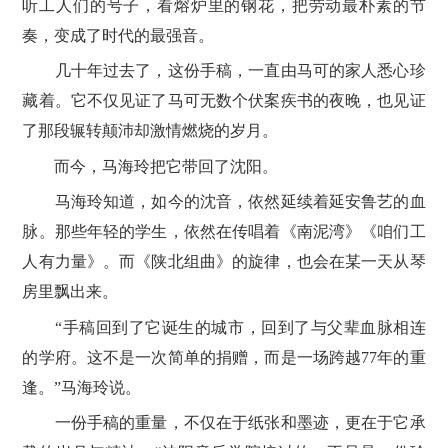
听工人们的号子，看熔炉里的钢花，把劳动最朴素的节
奏，变成了时代的最强音。
几十年过去了，这份手稿，一直由马可的家人悉心珍
藏着。它不仅见证了马可无数个伏案疾书的夜晚，也见证
了那段辗转颠沛却激情燃烧的岁月。
而今，马海玲把它带回了沈阳。
马海玲知道，如今的沈音，依然延续着延安鲁艺的血
脉。那些年轻的学生，依然在传唱着《南泥湾》《咱们工
人有力量》。而《陕北组曲》的旋律，也会在某一天从琴
房里飘出来。
“手稿回到了它诞生的城市，回到了与父辈血脉相连
的学府。这不是一次简单的捐赠，而是一场跨越77年的重
逢。”马海玲说。
一份手稿的重量，不仅在于纸张和墨迹，更在于它承