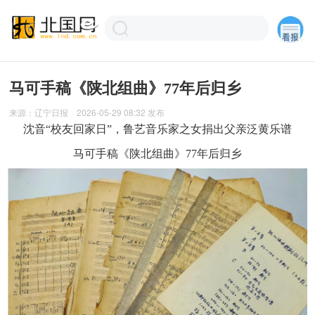
马可手稿《陕北组曲》77年后归乡
来源：
辽宁日报
2026-05-29 08:32
发布
沈音“校友回家日”，鲁艺音乐家之女捐出父亲泛黄乐谱
马可手稿《陕北组曲》77年后归乡