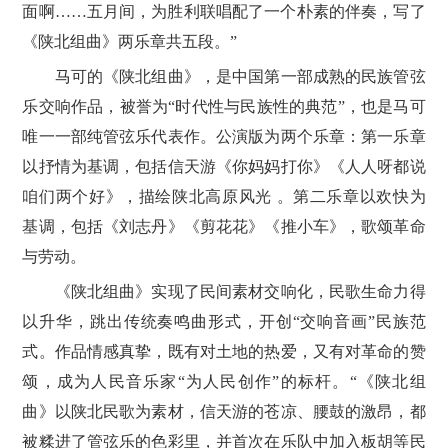
面啊……五月间，为胜利联唱配了一个朴素的伴奏，写了
《陕北组曲》两乐章共五段。”
马可的《陕北组曲》，是中国第一部成熟的民族管弦
乐交响作品，被誉为“时代性与民族性的典范”，也是马可
唯一一部纯管弦乐代表作。公演版为两个乐章：第一乐章
以抒情为基调，包括信天游《你妈妈打你》《人人呀都说
咱们两个好》，描绘陕北高原风光 。第二乐章以欢快为
基调，包括《刘志丹》《剪花花》《推小车》，歌颂革命
与劳动。
《陕北组曲》实现了民间素材交响化，民歌生命力得
以升华，跳出传统奏鸣曲形式，开创“交响音画”民族范
式。作品情感真挚，既有对土地的热爱，又有对革命的赞
颂，成为人民音乐家“为人民创作”的标杆。“《陕北组
曲》以陕北民歌为素材，信天游的苍凉、腰鼓的激昂，都
被糅进了管弦乐的色彩里，并‌首次在乐队中加入板胡等民