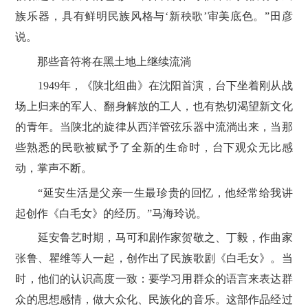
族乐器‌，具有鲜明民族风格与‘新秧歌’审美底色。”田彦
说。
那些音符将在黑土地上继续流淌
1949年，《陕北组曲》在沈阳首演，台下坐着刚从战
场上归来的军人、翻身解放的工人，也有热切渴望新文化
的青年。当陕北的旋律从西洋管弦乐器中流淌出来，当那
些熟悉的民歌被赋予了全新的生命时，台下观众无比感
动，掌声不断。
“延安生活是父亲一生最珍贵的回忆，他经常给我讲
起创作《白毛女》的经历。”马海玲说。
延安鲁艺时期，马可和剧作家贺敬之、丁毅，作曲家
张鲁、瞿维等人一起，创作出了民族歌剧《白毛女》。当
时，他们的认识高度一致：要学习用群众的语言来表达群
众的思想感情，做大众化、民族化的音乐。这部作品经过