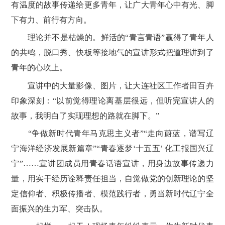
有温度的故事传递给更多青年，让广大青年心中有光、脚
下有力、前行有方向。
理论并不是枯燥的。鲜活的“青言青语”赢得了青年人
的共鸣，脱口秀、快板等接地气的宣讲形式把道理讲到了
青年的心坎上。
宣讲中的大量影像、图片，让大连社区工作者田百卉
印象深刻：“以前觉得理论离基层很远，但听完宣讲人的
故事，我明白了实现理想的路就在脚下。”
“争做新时代青年马克思主义者”“走向蔚蓝，谱写辽
宁海洋经济发展新篇章”“青春逐梦‘十五五’ 化工报国兴辽
宁”……宣讲团成员用青春话语宣讲，用身边故事传递力
量，用实干经历诠释责任担当，自觉做党的创新理论的坚
定信仰者、积极传播者、模范践行者，勇当新时代辽宁全
面振兴的生力军、突击队。