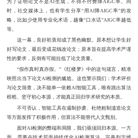
为了证明论文不是AI生成，不得不付费降AIGC率。同
时，社交媒体上，也有学生分享“用AI降AIGC率”的攻
略，比如少使用专业化术语，越像“口水话”AIGC率越低
等。
这一幕，良好初衷却成了黑色幽默。原本想让学生好
好写论文，最后变成花钱改论文；原本旨在提高学术严谨
性的要求，反倒有可能拉低了论文质量。
“假作真时真亦假。”《红楼梦》中的这句箴言，精准
映照出当下论文AI检测的尴尬。这也警示我们：学术评价
与论文筛查，决不能单一依赖AI智能工具，唯有跳出算法
桎梏、坚守初心本源，才能真正回归学术研究的本质。
不可否认，智能工具在遏制抄袭、杜绝粗制滥造论文
等方面发挥了积极作用，但算法不能替代人文甄别。
面对AI检测的弊端和局限，我们亟须回归本源。一方
面，需要在技术层面持续优化AI检测算法，完善判定维