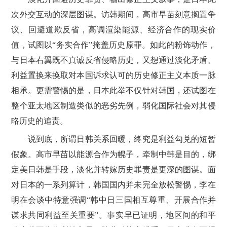
次外交互动的深层图谋。访韩期间，高市早苗刻意搁置争
议、回避道歉反省，高调渲染能源、经济合作的现实价
值，试图以“务实合作”掩盖历史原罪。如此的粉饰动作，
与日本右翼既不真诚反省侵略历史，又想通过淡化矛盾、
利益置换来换取对本国诉求认可的历史修正主义本质一脉
相承。更需警惕的是，日本此举不仅针对韩国，还试图在
整个亚太地区制造类似的恶劣先例，弱化国际社会对其侵
略历史的追责。
说到底，所谓日韩关系回暖，终究是利益勾兑的短暂
假象。高市早苗以能源合作为幌子，牵制中韩是目的，绑
定美日韩是手段，淡化并转嫁历史罪责是更深的图谋。面
对日本的一系列算计，韩国国内并未完全放松警惕，李在
明在会谈中特意强调“韩中日三国相互尊重、开展合作并
谋求共同利益至关重要”。事实早已证明，地区间的和平