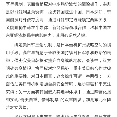
享等机制，表面看是应对中东局势波动的避险操作，实则
是以能源利益为诱饵，拉拢韩国疏远中国。日本深知，韩
国能源对外依存度高，通过能源绑定既能锁定两国关系，
又能阻挠中韩在半导体、新能源等领域合作，稀释中国在
东亚经济格局中的影响力，其用心昭然若揭。
绑定美日韩三边机制，是日本借机扩张战略空间的惯
用手段。高市早苗急于争取美国持续对日军事和政治的松
绑，借夯实美日韩框架提升自身战略地位。会谈中，双方
明确共享情报、协同应对地区局势，重申美日韩合作对彼
此的重要性。对日本而言，这套操作可谓一举两得：一方
面借助美日韩机制增加自身安全筹码，逐步突破和平宪法
束缚；另一方面将韩国嵌入其遏华体系中，通过阵营化捆
绑实现“倚美自重、借韩制华”的双重图谋，加剧东北亚阵
营对立风险。
淡化并回避历史罪责、输出修正主义叙事，是日本此