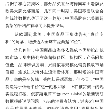
占据了核心货架区，部分品类甚至与德国本土老牌及
欧美大牌比邻而居。几乎同一时期，美国零售联合会
的统计数据也佐证了这一趋势：中国品牌在北美商超
货架的平均占有率同比提升18%。
从欧洲到北美，中国商品正集体告别“廉价专
柜”的角落，稳步迈入全球主流商超“C位”。
曾几何时，中国商品出海多依靠成本优势抢占低
端市场，集中陈列在商超特价区、折扣区，产品附加
值低、品牌辨识度弱，只能依靠规模化铺货换取市场
份额，难以进入海外主流消费体系。那时候的中国商
品，赚的是辛苦钱，丢的却是话语权。但今天，“中国
制造等于低端平价”这一刻板印象，正在被货架上的现
实狠狠打破。俄罗斯电商平台Ozon Global的最新调研
数据很能说明问题：73%的消费者认为，过去5年中国
商品质量显著改善，62%的消费者因“质量超出预