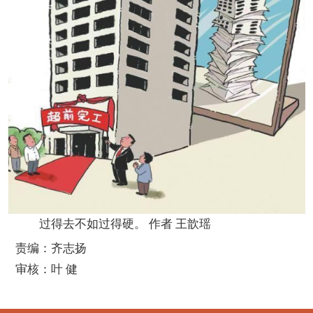
过得去不如过得硬。 作者 王歆瑶
责编：齐志扬
审核：叶 健