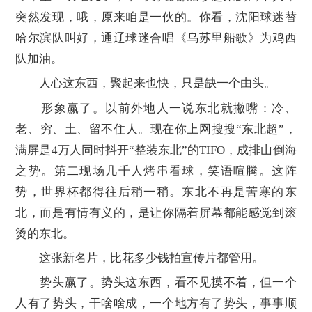
突然发现，哦，原来咱是一伙的。你看，沈阳球迷替
哈尔滨队叫好，通辽球迷合唱《乌苏里船歌》为鸡西
队加油。
人心这东西，聚起来也快，只是缺一个由头。
形象赢了。以前外地人一说东北就撇嘴：冷、
老、穷、土、留不住人。现在你上网搜搜“东北超”，
满屏是4万人同时抖开“整装东北”的TIFO，成排山倒海
之势。第二现场几千人烤串看球，笑语喧腾。这阵
势，世界杯都得往后稍一稍。东北不再是苦寒的东
北，而是有情有义的，是让你隔着屏幕都能感觉到滚
烫的东北。
这张新名片，比花多少钱拍宣传片都管用。
势头赢了。势头这东西，看不见摸不着，但一个
人有了势头，干啥啥成，一个地方有了势头，事事顺