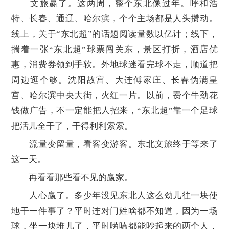
文旅赢了。这两周，整个东北像过年。呼和浩
特、长春、通辽、哈尔滨，个个主场都是人头攒动。
线上，关于“东北超”的话题阅读量数以亿计；线下，
揣着一张“东北超”球票闯关东，景区打折，酒店优
惠，消费券领到手软。外地球迷看完球不走，顺道把
周边逛个够。沈阳故宫、大连傅家庄、长春伪满皇
宫、哈尔滨中央大街，火红一片。以前，费个牛劲花
钱做广告，不一定能把人招来，“东北超”靠一个足球
把活儿全干了，干得利利索索。
流量变留量，看客变游客。东北文旅终于等来了
这一天。
再看看那些看不见的赢家。
人心赢了。多少年没见东北人这么劲儿往一块使
地干一件事了？平时连对门姓啥都不知道，因为一场
球，坐一块堆儿了，平时唠嗑都能吵起来的两个人，