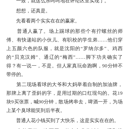
一致，就这么乐呵呵地在评论区里实现了。
想想，还真是。
先看看两个实实在在的赢家。
普通人赢了。场上踢球的那些个有拧螺丝的师
傅、有快递站的小伙儿、有职校的学生弟……他们穿
上五颜六色的队服，就是沈阳的“罗纳尔多”、鸡西
的“贝克汉姆”、通辽的“梅西”……脚下功夫确实了
得？有一说一，不是。但人家真玩命跑啊，90分钟不
带停的。
第二现场看球的大爷和大妈举着自制的加油牌，
那牌上离了歪斜的字，是用过期的口红现勾的。花19
块9买张票，喊90分钟，散场烤串去，啤酒一开，为场
上某个臭球能笑到后半夜。
普通人花小钱买到了大快乐，这是实实在在的。