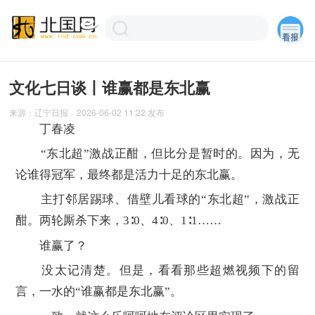
文化七日谈丨谁赢都是东北赢
来源：
辽宁日报
2026-06-02 11:22
发布
丁春凌
“东北超”激战正酣，但比分是暂时的。因为，无
论谁得冠军，最终都是活力十足的东北赢。
主打邻居踢球、借壁儿看球的“东北超”，激战正
酣。两轮厮杀下来，3∶0、4∶0、1∶1……
谁赢了？
没太记清楚。但是，看看那些超燃视频下的留
言，一水的“谁赢都是东北赢”。