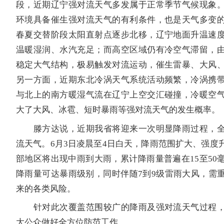
段，近期辽宁强对流天气多发属于正常季节气候现象
环境具备催生强对流天气的有利条件，也是天气多变
春夏交替阶段太阳直射点逐步北移，辽宁地面升温速
温暖湿润、水汽充足；而高空区域仍有冷空气滞留，
稳定大气结构，极易触发对流运动，催生雷暴、大风
另一方面，近期东北冷涡天气系统活动频繁，冷涡携
与北上的南方暖湿气流在辽宁上空交汇碰撞，冷暖空
大了大风、冰雹、短时暴雨等强对流天气的发生概率。
滕方达说，近期我省将迎来一次明显降雨过程，全
流天气。6月3日凌晨至4日白天，降雨范围扩大、强度
部地区将出现中雨到大雨，累计降雨量普遍在15至50
降雨量可达暴雨级别，同时伴随7到9级雷雨大风，需
来的各类风险。
针对此次覆盖范围较广的降雨及强对流天气过程，
大公众做好全方位防范工作。