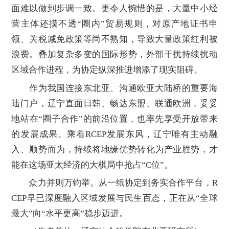
面难以做到步调一致。更令人惋惜的是，大量中小经
营主体还摸不透“圈内”贸易规则，对原产地证书申
领、关税减免政策等尚不熟知，导致大量政策红利被
浪费。叠加复杂多变的国际形势，外部干扰持续扰动
区域合作进程，为协定纵深推进增添了现实阻碍。
作为我国连接东北亚、沟通欧亚大陆桥的重要海
陆门户，辽宁直面日韩、畅达东盟、联通欧洲，妥妥
地站在“圈子合作”的前沿位置，也率先享受开放带来
的发展成果。乘着RCEP发展东风，辽宁唯有主动融
入、顺势而为，持续将地缘优势转化为产业胜势，才
能在这场亚太经济的大棋局中抢占“C位”。
众力并则万钧举。从一纸协定到务实合作平台，R
CEP早已深度融入区域发展与民生百态，正在从“全球
最大”向“水平更高”稳步迈进。