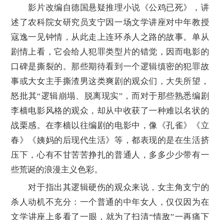
影片改编自德国悬疑推理小说《公鸡已死》，讲
述了农科院女研究员支宁因一场文学讲座对中年教授
寇逸一见钟情，从此走上连环杀人之路的故事。单从
剧情上看，它会给人犯罪类型片的错觉，因而电影的
口碑是撕裂的。那些期待看到一个逻辑缜密的犯罪故
事或大女主手撕渣男这类爽剧的观众们，大失所望，
怒批其“逻辑崩塌、脱离现实”，而对于那些熟悉编剧
李樯电影风格的观众，却从中收获了一种难以名状的
战栗感。在李樯以往编剧的电影中，像《孔雀》《立
春》《姨妈的后现代生活》等，都表现的是在生活挤
压下，心有不甘苦苦挣扎的普通人，多多少少带有一
些荒诞的浪漫主义色彩。
对于指出其逻辑硬伤的观众来说，女主角支宁的
杀人动机不充分：一个普通的中年女人，仅仅因为在
文学讲座上多看了一眼，就为了扫清“情敌”一再痛下