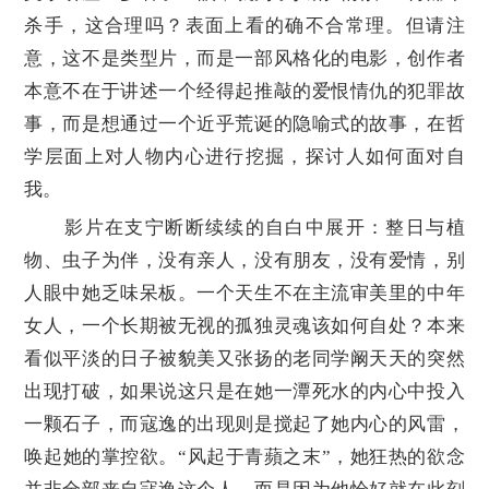
杀手，这合理吗？表面上看的确不合常理。但请注
意，这不是类型片，而是一部风格化的电影，创作者
本意不在于讲述一个经得起推敲的爱恨情仇的犯罪故
事，而是想通过一个近乎荒诞的隐喻式的故事，在哲
学层面上对人物内心进行挖掘，探讨人如何面对自
我。
影片在支宁断断续续的自白中展开：整日与植
物、虫子为伴，没有亲人，没有朋友，没有爱情，别
人眼中她乏味呆板。一个天生不在主流审美里的中年
女人，一个长期被无视的孤独灵魂该如何自处？本来
看似平淡的日子被貌美又张扬的老同学阚天天的突然
出现打破，如果说这只是在她一潭死水的内心中投入
一颗石子，而寇逸的出现则是搅起了她内心的风雷，
唤起她的掌控欲。“风起于青蘋之末”，她狂热的欲念