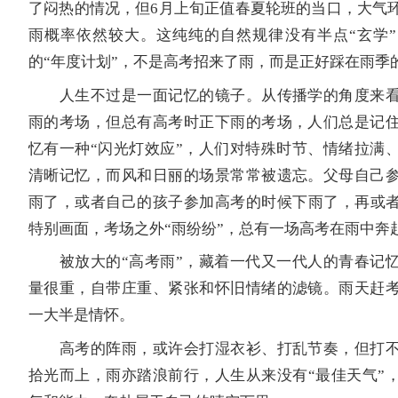
了闷热的情况，但6月上旬正值春夏轮班的当口，大气
雨概率依然较大。这纯纯的自然规律没有半点“玄学
的“年度计划”，不是高考招来了雨，而是正好踩在雨季
人生不过是一面记忆的镜子。从传播学的角度来看
雨的考场，但总有高考时正下雨的考场，人们总是记
忆有一种“闪光灯效应”，人们对特殊时节、情绪拉满
清晰记忆，而风和日丽的场景常常被遗忘。父母自己
雨了，或者自己的孩子参加高考的时候下雨了，再或者
特别画面，考场之外“雨纷纷”，总有一场高考在雨中奔
被放大的“高考雨”，藏着一代又一代人的青春记忆
量很重，自带庄重、紧张和怀旧情绪的滤镜。雨天赶
一大半是情怀。
高考的阵雨，或许会打湿衣衫、打乱节奏，但打不
拾光而上，雨亦踏浪前行，人生从来没有“最佳天气”