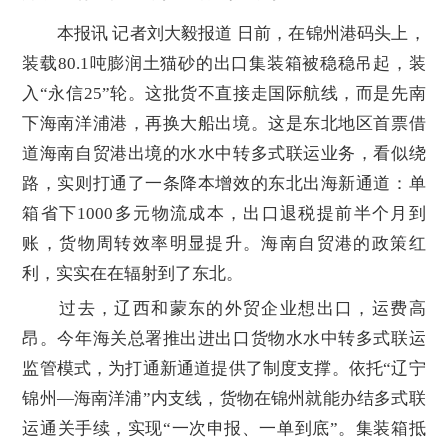
本报讯 记者刘大毅报道 日前，在锦州港码头上，
装载80.1吨膨润土猫砂的出口集装箱被稳稳吊起，装
入“永信25”轮。这批货不直接走国际航线，而是先南
下海南洋浦港，再换大船出境。这是东北地区首票借
道海南自贸港出境的水水中转多式联运业务，看似绕
路，实则打通了一条降本增效的东北出海新通道：单
箱省下1000多元物流成本，出口退税提前半个月到
账，货物周转效率明显提升。海南自贸港的政策红
利，实实在在辐射到了东北。
过去，辽西和蒙东的外贸企业想出口，运费高
昂。今年海关总署推出进出口货物水水中转多式联运
监管模式，为打通新通道提供了制度支撑。依托“辽宁
锦州—海南洋浦”内支线，货物在锦州就能办结多式联
运通关手续，实现“一次申报、一单到底”。集装箱抵