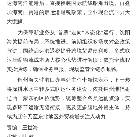
达海南洋浦港后，直接换装国际航线船舶出境。再叠
加海南自贸港的启运港退税政策，企业现金流压力大
大缓解。
为保障新业务从“首票”走向“常态化”运行，沈阳
海关提前布局，系统推进。前期组织多场次对企政策
宣讲，围绕启运港退税提升跨境贸易便利度、多式联
运压缩物流成本两大核心优势进行解读；依托全流程
实操演练，确保业务申报、现场监管全链条顺畅。
锦州海关驻港口办事处主任李新忱表示，下一步
将深耕水水中转多式联运业务建设，依托锦州港辐射
辽西、蒙东的区位优势，统筹整合各类运输资源，实
现多环节运输无缝衔接，惠及更多腹地外贸主体，持
续为辽宁乃至东北地区外贸稳增长注入动力。
责编：王世海
审核：叶 健