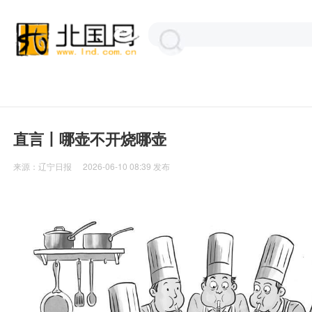
直言丨哪壶不开烧哪壶
来源：
辽宁日报
2026-06-10 08:39
发布