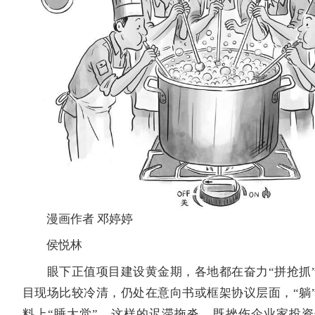
漫画作者 邓婷婷
侯悦林
眼下正值项目建设黄金期，各地都在奋力“拼抢抓”
目现场比较冷清，仍处在意向书或框架协议层面，“躺
料上“睡大觉”。这样的迟滞拖沓，既挫伤企业家投