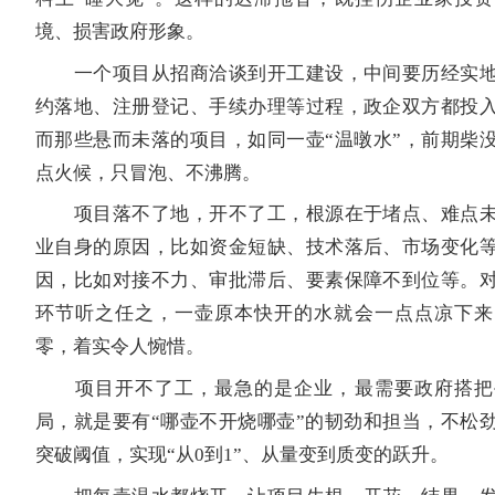
境、损害政府形象。
一个项目从招商洽谈到开工建设，中间要历经实地
约落地、注册登记、手续办理等过程，政企双方都投
而那些悬而未落的项目，如同一壶“温暾水”，前期柴
点火候，只冒泡、不沸腾。
项目落不了地，开不了工，根源在于堵点、难点未
业自身的原因，比如资金短缺、技术落后、市场变化
因，比如对接不力、审批滞后、要素保障不到位等。
环节听之任之，一壶原本快开的水就会一点点凉下来
零，着实令人惋惜。
项目开不了工，最急的是企业，最需要政府搭把
局，就是要有“哪壶不开烧哪壶”的韧劲和担当，不松
突破阈值，实现“从0到1”、从量变到质变的跃升。