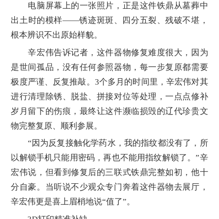
电脑屏幕上的一张照片，正是这件铁鼎从墓葬中
出土时的模样——锈迹斑斑、四分五裂、残破不堪，
根本辨识不出原始样貌。
辛宏伟告诉记者，这件器物修复难度很大，因为
是世间孤品，没有任何参照器物，每一步复原都需要
极度严谨、反复推敲。3个多月的时间里，辛宏伟对其
进行清理除锈、脱盐、拼接对位等处理，一点点修补
岁月留下的伤痕，最终让这件濒临损毁的辽代珍贵文
物完整复原、顺利参展。
“因为反复接触化学药水，我的指纹都没有了，所
以解锁手机只能用密码，再也不能用指纹解锁了。”辛
宏伟说，但看到修复后的三联式铁鼎完整如初，他十
分自豪。当听说不少观众专门奔着这件器物去展厅，
辛宏伟更是喜上眉梢地说“值了”。