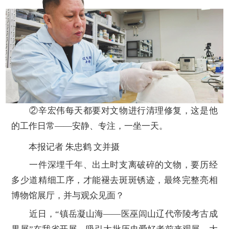
②辛宏伟每天都要对文物进行清理修复，这是他
的工作日常——安静、专注，一坐一天。
本报记者 朱忠鹤 文并摄
一件深埋千年、出土时支离破碎的文物，要历经
多少道精细工序，才能褪去斑斑锈迹，最终完整亮相
博物馆展厅，并与观众见面？
近日，“镇岳凝山海——医巫闾山辽代帝陵考古成