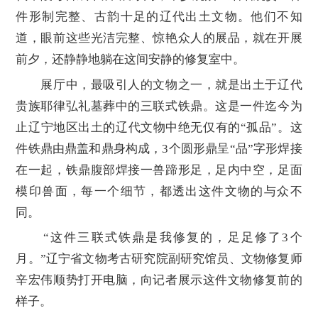
件形制完整、古韵十足的辽代出土文物。他们不知
道，眼前这些光洁完整、惊艳众人的展品，就在开展
前夕，还静静地躺在这间安静的修复室中。
展厅中，最吸引人的文物之一，就是出土于辽代
贵族耶律弘礼墓葬中的三联式铁鼎。这是一件迄今为
止辽宁地区出土的辽代文物中绝无仅有的“孤品”。这
件铁鼎由鼎盖和鼎身构成，3个圆形鼎呈“品”字形焊接
在一起，铁鼎腹部焊接一兽蹄形足，足内中空，足面
模印兽面，每一个细节，都透出这件文物的与众不
同。
“这件三联式铁鼎是我修复的，足足修了3个
月。”辽宁省文物考古研究院副研究馆员、文物修复师
辛宏伟顺势打开电脑，向记者展示这件文物修复前的
样子。