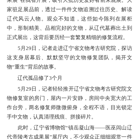
果展”在我省开展，吸引大批历史爱好者前来观展。大
家驻足展品前，透过一件件文物追溯过往历史、解读
辽代风云人物。观众不知道，这些如今陈列在展柜
中，形制精美、品相完好的文物，从辽代墓葬出土到
正式展出，这背后要历经一套繁复精细的修复流程。
5月29日，记者走进辽宁省文物考古研究院，探访
这支身居幕后、默默坚守的文物修复团队，揭开文
物“重生”背后的故事。
辽代孤品修了3个月
5月29日，记者轻轻推开辽宁省文物考古研究院文
物修复室的房门，屋内一片安静，房间中央宽大的工
作台旁，两名修复师微微俯身，全程不语，目光锁定
手中文物，认真清理残痕、拼接碎片。
此时，辽宁省博物馆“镇岳凝山海——医巫闾山辽
代帝陵考古成果展”展厅内，不少观众正细细观赏一件