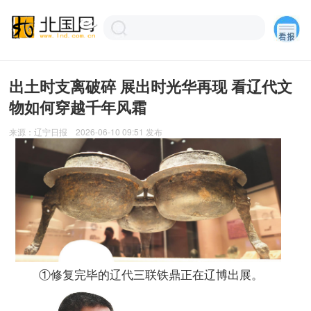
出土时支离破碎 展出时光华再现 看辽代文
物如何穿越千年风霜
来源：
辽宁日报
2026-06-10 09:51
发布
①修复完毕的辽代三联铁鼎正在辽博出展。