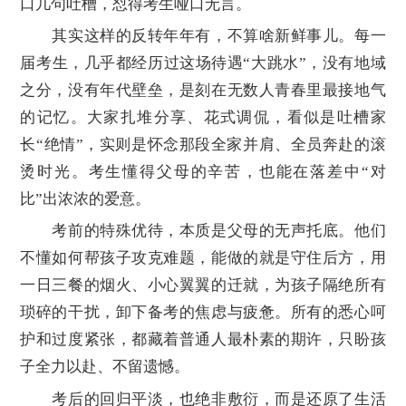
口几句吐槽，怼得考生哑口无言。
其实这样的反转年年有，不算啥新鲜事儿。每一
届考生，几乎都经历过这场待遇“大跳水”，没有地域
之分，没有年代壁垒，是刻在无数人青春里最接地气
的记忆。大家扎堆分享、花式调侃，看似是吐槽家
长“绝情”，实则是怀念那段全家并肩、全员奔赴的滚
烫时光。考生懂得父母的辛苦，也能在落差中“对
比”出浓浓的爱意。
考前的特殊优待，本质是父母的无声托底。他们
不懂如何帮孩子攻克难题，能做的就是守住后方，用
一日三餐的烟火、小心翼翼的迁就，为孩子隔绝所有
琐碎的干扰，卸下备考的焦虑与疲惫。所有的悉心呵
护和过度紧张，都藏着普通人最朴素的期许，只盼孩
子全力以赴、不留遗憾。
考后的回归平淡，也绝非敷衍，而是还原了生活