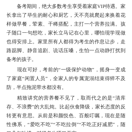
备考期间，绝大多数考生享受着家庭VIP待遇。家
长拿出了毕生的耐心和厨艺，天不亮就爬起来换着花
样做早餐，荤素、干稀搭配，主打一个营养拉满。孩
子随口一句想吃，家长立马记在心里，哪怕现学现做
也得安排上。家里所有人都得为考生的作息让步，走
路踮脚、静音追剧、说话压嗓，生怕一点动静打扰到
备考的孩子。
现在可好，考前的“一级保护动物”，摇身一变成
了家庭“闲置人员”，全家人的专属宠溺结束得猝不及
防，半点拖泥带水都没有。
精致讲究的营养餐不见了，取而代之的是“清库
存、不浪费”的大乱炖。比起伙食降级，家长态度的反
转更有意思。从前是和颜悦色、百般叮嘱，现在是随
性佛系，“爱吃不吃”“不吃拉倒”“不吃正好减肥”，随