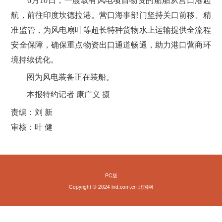
6月10日，一艘载有风电项目物资的船舶从营口港起
航，前往印度坎德拉港。营口海事部门坚持关口前移、精
准监管，为风电扇叶等超长特种货物水上运输提供全流程
安全保障，确保重点物资出口通道畅通，助力港口营商环
境持续优化。
图为风电装备正在装船。
本报特约记者 康广义 摄
责编：刘 新
审核：叶 健
PC版
Copyright © 2024 lnd.com.cn 北国网