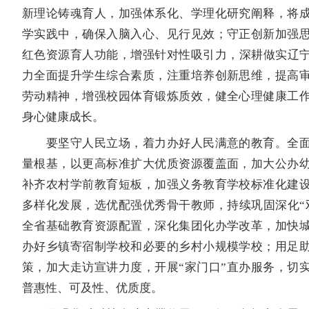
新理论铸魂育人，加强体系化、学理化研究阐释，将
学实践中，确保入脑入心、见行见效；守正创新加强
红色资源育人功能，增强针对性吸引力，深耕做实辽宁
力全面提升学生综合素质，注重培养创新思维，提高
劳动精神，增强校园体育锻炼质效，健全心理健康工
身心健康成长。
要坚守人民立场，着力办好人民满意的教育。全面
量根基，以更高标准扩大优质资源覆盖面，加大公办
补齐农村学前教育短板，加强义务教育学校标准化建
多样化发展，选优配强优秀骨干教师，持续巩固深化“
全省基础教育资源配置，深化集团化办学改革，加快
办好乡镇寄宿制学校和必要的乡村小规模学校；用足
策，加大走访宣讲力度，开展“家门口”直办服务，切
普惠性、可及性、优质度。