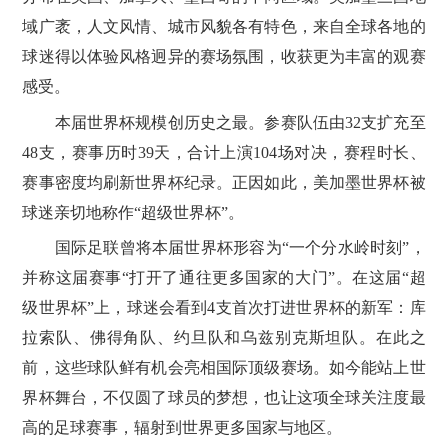
域广袤，人文风情、城市风貌各有特色，来自全球各地的
球迷得以体验风格迥异的赛场氛围，收获更为丰富的观赛
感受。
本届世界杯规模创历史之最。参赛队伍由32支扩充至
48支，赛事历时39天，合计上演104场对决，赛程时长、
赛事密度均刷新世界杯纪录。正因如此，美加墨世界杯被
球迷亲切地称作“超级世界杯”。
国际足联曾将本届世界杯形容为“一个分水岭时刻”，
并称这届赛事“打开了通往更多国家的大门”。在这届“超
级世界杯”上，球迷会看到4支首次打进世界杯的新军：库
拉索队、佛得角队、约旦队和乌兹别克斯坦队。在此之
前，这些球队鲜有机会亮相国际顶级赛场。如今能站上世
界杯舞台，不仅圆了球员的梦想，也让这项全球关注度最
高的足球赛事，辐射到世界更多国家与地区。