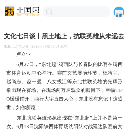
文化七日谈丨黑土地上，抗联英雄从未远去
来源：
辽宁日报
2026-07-02 08:51
发布
卢立业
6月27日，“东北超”鸡西队与长春队的比赛在鸡西
市体育运动中心举行。赛前文艺展演环节，杨靖宇、
赵尚志、赵一曼、八女投江等东北抗联英雄的光辉形
象出现在赛场。在现场两万名观众的瞩目下，巨幅TIF
O缓缓铺开，两行大字直击人心：东北没有忘记！这盛
世，如你所愿！
东北抗联英雄形象出现在“东北超”上并不是第一
次。6月13日沈阳铁西体育场沈阳队对战延边队赛前文