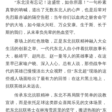
“东北没有忘记！这盛世，如你所愿！”一句朴素
真挚的呐喊，道出了无数东北人的心声，也是后辈对
先烈最赤诚的隔空告慰：当年你们以血肉之躯舍命守
护的大地，如今烟火兴旺、万众安康。生于斯、长于
斯的我们，从未辜负先辈的热血坚守。
赛场上的红色致敬，正是东北抗联精神融入大众
生活的创新之举。一代代东北人自小伴着抗联故事长
大，杨靖宇、赵尚志、赵一曼等人的英雄事迹，在这
里早已家喻户晓、深入人心。总有人说，那些战争年
代的英雄已慢慢淡出大众视野，但“东北超”现场的这
些感人场面给出了最有力的回答：在这片黑土地上，
抗联英雄从未远去。
传承东北抗联精神，东北不再局限于简单的说教
宣讲，而是依托足球这类群众喜闻乐见的文体场景，
把东北抗联将士在林海雪原里的坚守，搬进热闹的“东