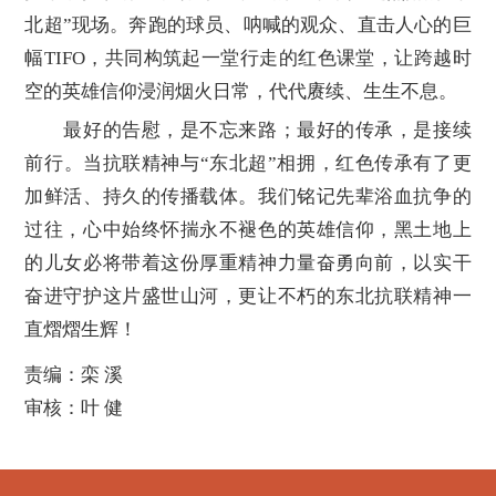
北超”现场。奔跑的球员、呐喊的观众、直击人心的巨
幅TIFO，共同构筑起一堂行走的红色课堂，让跨越时
空的英雄信仰浸润烟火日常，代代赓续、生生不息。
最好的告慰，是不忘来路；最好的传承，是接续
前行。当抗联精神与“东北超”相拥，红色传承有了更
加鲜活、持久的传播载体。我们铭记先辈浴血抗争的
过往，心中始终怀揣永不褪色的英雄信仰，黑土地上
的儿女必将带着这份厚重精神力量奋勇向前，以实干
奋进守护这片盛世山河，更让不朽的东北抗联精神一
直熠熠生辉！
责编：栾 溪
审核：叶 健