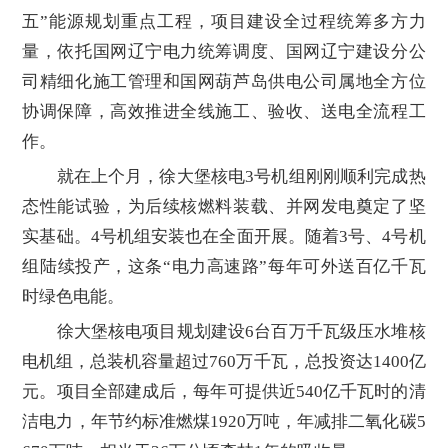
五”能源规划重点工程，项目建设全过程统筹多方力
量，依托国网辽宁电力统筹调度、国网辽宁建设分公
司精细化施工管理和国网葫芦岛供电公司属地全方位
协调保障，高效推进全线施工、验收、送电全流程工
作。
就在上个月，徐大堡核电3号机组刚刚顺利完成热
态性能试验，为后续核燃料装载、并网发电奠定了坚
实基础。4号机组安装也在全面开展。随着3号、4号机
组陆续投产，这条“电力高速路”每年可外送百亿千瓦
时绿色电能。
徐大堡核电项目规划建设6台百万千瓦级压水堆核
电机组，总装机容量超过760万千瓦，总投资达1400亿
元。项目全部建成后，每年可提供近540亿千瓦时的清
洁电力，年节约标准燃煤1920万吨，年减排二氧化碳5