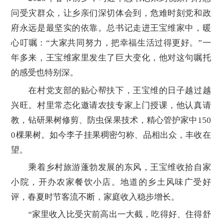
问受灾群众，让乡亲们深切体会到，危难时刻党和政
府永远是最坚实的依靠。总书记走进王宝维家中，暖
心叮嘱：“大家共同努力，把幸福生活过得更好。”一
年多来，王宝维家里发生了巨大变化，他对这句嘱托
的感受也特别深。
在村党支部的贴心帮扶下，王宝维的日子越过越
兴旺。村里常态化邀请农技专家上门授课，他认真请
教，钻研果树修剪、防虫保果技术，精心管护家中150
0棵果树。如今李子挂果稠密匀称、品相出众，丰收在
望。
乘着乡村旅游蓬勃发展的东风，王宝维收拾自家
小院，开办农家餐饮小店。地道的乡土风味广受好
评，春夏时节客流不断，家庭收入稳步增长。
“家里收入比受灾前高出一大截，吃得好、住得舒