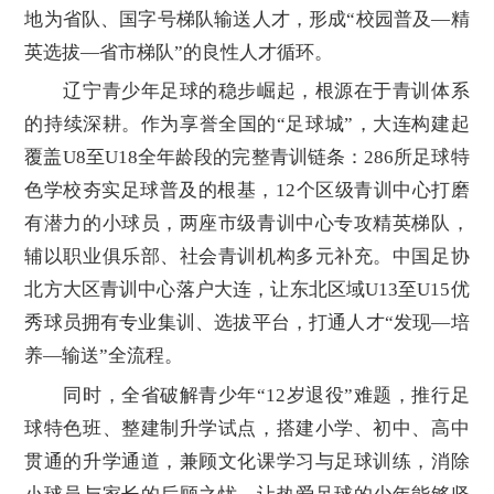
地为省队、国字号梯队输送人才，形成“校园普及—精
英选拔—省市梯队”的良性人才循环。
辽宁青少年足球的稳步崛起，根源在于青训体系
的持续深耕。作为享誉全国的“足球城”，大连构建起
覆盖U8至U18全年龄段的完整青训链条：286所足球特
色学校夯实足球普及的根基，12个区级青训中心打磨
有潜力的小球员，两座市级青训中心专攻精英梯队，
辅以职业俱乐部、社会青训机构多元补充。中国足协
北方大区青训中心落户大连，让东北区域U13至U15优
秀球员拥有专业集训、选拔平台，打通人才“发现—培
养—输送”全流程。
同时，全省破解青少年“12岁退役”难题，推行足
球特色班、整建制升学试点，搭建小学、初中、高中
贯通的升学通道，兼顾文化课学习与足球训练，消除