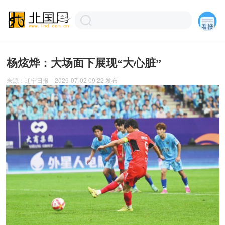
杨炫烨：大场面下展现“大心脏”
来源：
辽宁日报
2026-07-02 09:22
发布