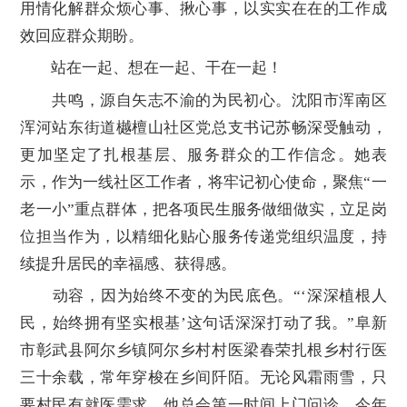
用情化解群众烦心事、揪心事，以实实在在的工作成
效回应群众期盼。
站在一起、想在一起、干在一起！
共鸣，源自矢志不渝的为民初心。沈阳市浑南区
浑河站东街道樾檀山社区党总支书记苏畅深受触动，
更加坚定了扎根基层、服务群众的工作信念。她表
示，作为一线社区工作者，将牢记初心使命，聚焦“一
老一小”重点群体，把各项民生服务做细做实，立足岗
位担当作为，以精细化贴心服务传递党组织温度，持
续提升居民的幸福感、获得感。
动容，因为始终不变的为民底色。“‘深深植根人
民，始终拥有坚实根基’这句话深深打动了我。”阜新
市彰武县阿尔乡镇阿尔乡村村医梁春荣扎根乡村行医
三十余载，常年穿梭在乡间阡陌。无论风霜雨雪，只
要村民有就医需求，他总会第一时间上门问诊。今年