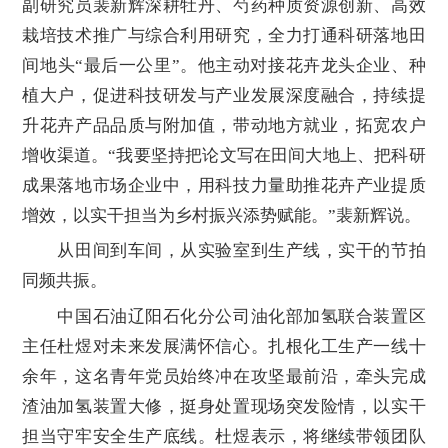
副研究员裴新辉深耕牡丹、芍药种质资源创新、高效
栽培技术推广与综合利用研究，全力打通科研落地田
间地头“最后一公里”。他主动对接花卉龙头企业、种
植大户，促进科技研发与产业发展深度融合，持续提
升花卉产品品质与附加值，带动地方就业，拓宽农户
增收渠道。“我要坚持把论文写在田间大地上、把科研
成果落地市场企业中，用科技力量助推花卉产业提质
增效，以实干担当为乡村振兴添势赋能。”裴新辉说。
从田间到车间，从实验室到生产线，实干的节拍
同频共振。
中国石油辽阳石化分公司油化部加氢联合装置区
主任杜煜对未来发展满怀信心。扎根化工生产一线十
余年，这名青年党员始终冲在攻坚最前沿，牵头完成
渣油加氢装置大修，挺身处置现场突发险情，以实干
担当守牢安全生产底线。杜煜表示，将继续带领团队