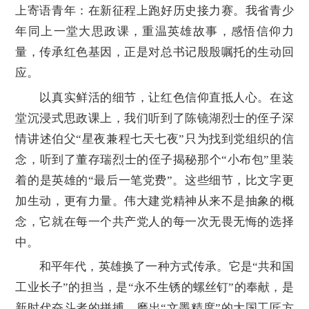
上寄语青年：在新征程上跑好历史接力赛。我省青少
年同上一堂大思政课，重温英雄故事，感悟信仰力
量，传承红色基因，正是对总书记殷殷嘱托的生动回
应。
以真实鲜活的细节，让红色信仰直抵人心。在这
堂沉浸式思政课上，我们听到了陈镜湖烈士的侄子深
情讲述伯父“星夜兼程七天七夜”只为找到党组织的信
念，听到了董存瑞烈士的侄子揭秘那个“小布包”里装
着的是英雄的“最后一笔党费”。这些细节，比文字更
加生动，更有力量。伟大建党精神从来不是抽象的概
念，它就在每一个共产党人的每一次无畏无悔的选择
中。
和平年代，英雄换了一种方式传承。它是“共和国
工业长子”的担当，是“永不生锈的螺丝钉”的奉献，是
新时代奋斗者的拼搏。磨出“文墨精度”的大国工匠方