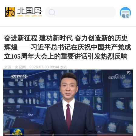
奋进新征程 建功新时代 奋力创造新的历史
辉煌——习近平总书记在庆祝中国共产党成
立105周年大会上的重要讲话引发热烈反响
来源：
央视网
2026-07-03 09:44
发布