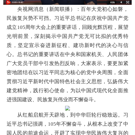
央视网消息（新闻联播）：百年大党初心如磐，
民族复兴势不可挡。习近平总书记在庆祝中国共产党
成立105周年大会上的重要讲话，回顾光辉历程，展望
光明前景，深刻揭示中国共产党无可比拟的优秀特
质，坚定宣示奋进新征程、建功新时代的决心与信
心。总书记的重要讲话在中央和国家机关、人民团体
广大党员干部中引发热烈反响，大家表示，要更加紧
密地团结在以习近平同志为核心的党中央周围，全面
贯彻习近平新时代中国特色社会主义思想，弘扬伟大
建党精神，践行初心使命，为以中国式现代化全面推
进强国建设、民族复兴伟业而不懈奋斗。
从红船启航开天辟地，到中华巨轮行稳致远。习
近平总书记强调，105年不懈奋斗，从根本上改变了中
国人民的前途命运，开辟了实现中华民族伟大复兴的