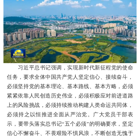
习近平总书记强调，实现新时代新征程党的使命
任务，要求全体中国共产党人坚定信心、接续奋斗，
必须坚持党的基本理论、基本路线、基本方略，必须
紧紧依靠人民创造历史伟业，必须积极应对前进道路
上的风险挑战，必须持续推动构建人类命运共同体，
必须持之以恒推进全面从严治党。广大党员干部表
示，要带头落实总书记“五个必须”的明确要求，坚定
信心不懈奋斗、不畏艰险不惧风浪，不断创造无愧于