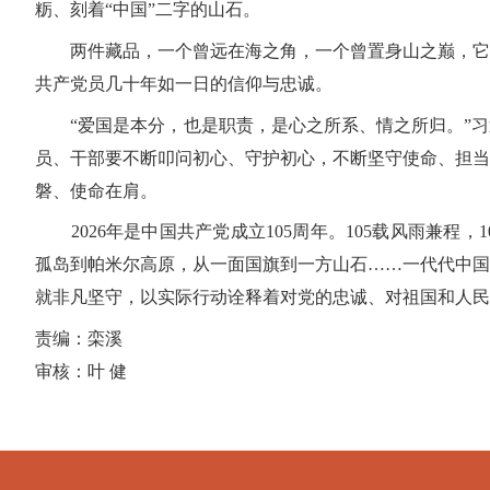
粝、刻着“中国”二字的山石。
两件藏品，一个曾远在海之角，一个曾置身山之巅，它
共产党员几十年如一日的信仰与忠诚。
“爱国是本分，也是职责，是心之所系、情之所归。”习
员、干部要不断叩问初心、守护初心，不断坚守使命、担当
磐、使命在肩。
2026年是中国共产党成立105周年。105载风雨兼程，
孤岛到帕米尔高原，从一面国旗到一方山石……一代代中国
就非凡坚守，以实际行动诠释着对党的忠诚、对祖国和人民
责编：栾溪
审核：叶 健