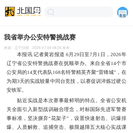
我省举办公安特警挑战赛
来源：
辽宁日报
2026-07-04 08:26
发布
本报讯 记者黄岩报道 6月29日至7月1日，2026年
辽宁省公安特警挑战赛在抚顺举办。来自全省14个市
公安局的14支代表队168名特警精英齐聚“雷锋城”，在
为期3天的实战较量中同台竞技，以赛促训淬炼过硬公
安铁军。
贴近实战是本次赛事最鲜明的特点。全省公安机
关全面引入新型战训融合理念，对标国际先进军警赛
事标准，坚决摒弃“花架子”，设置快速射击、识爆排
爆、人质解救、追捕突击、极限越障五大核心实战课