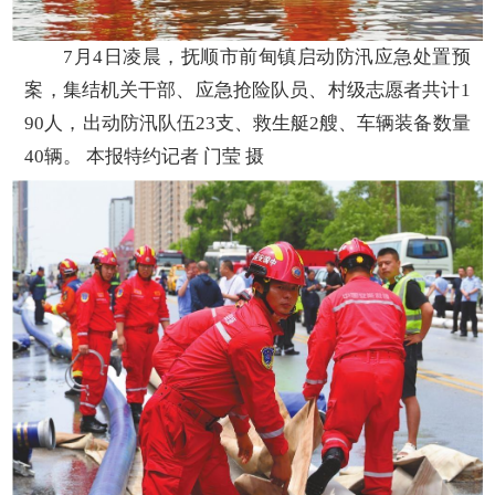
7月4日凌晨，抚顺市前甸镇启动防汛应急处置预
案，集结机关干部、应急抢险队员、村级志愿者共计1
90人，出动防汛队伍23支、救生艇2艘、车辆装备数量
40辆。 本报特约记者 门莹 摄