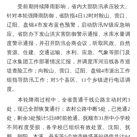
受前期持续降雨影响，省内大部防汛承压较大。
针对本轮强降雨防御，省防指4日12时对鞍山、营口、
辽阳、盘锦4市发布蓝色预警，启动防汛Ⅳ级应急响
应。省防办下发山洪灾害防御警示通报、水库水量调
度警示通报，并召开防汛会商会议，听取民政、自然
资源、住建、交通运输、水利、应急、气象等部门及
辽水集团工作部署情况汇报，并调度浑河沿线各市巡
堤查险工作；向鞍山、营口、辽阳、盘锦4市派出工作
组指导防汛工作；对5个县区、11个乡镇进行电话调
度。
本轮降雨过程中，全省普通干线公路主动封闭3
处，现已全部恢复通行；农村公路中断5处，已抢通2
处，剩余3处预计5日8时前抢通。抚顺市31所中小学校
不同程度受损，各学校已组织有效处置。沈阳、抚
顺、朝阳、本溪、丹东等5个地市铁塔基站停电共计94