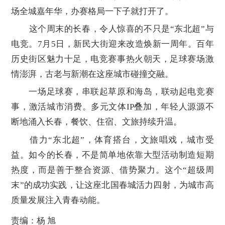
场全城嘉年华，办赛格局一下子就打开了。
这个周末的长春，令人惊喜的不只是“东北超”与
电竞。7月5日，新民大街迎来改造焕新一周年。百年
历史街区魅力十足，电竞赛事热火朝天，足球赛场激
情澎湃，古老与新潮在这座城市碰撞交融。
一场足球赛，串联起草原和海岛，联动起电竞赛
事，激活城市消费。多元文体IP叠加，年轻人源源不
断地涌入长春，餐饮、住宿、文旅持续升温。
借力“东北超”，体育搭台，文旅唱戏，城市受
益。如今的长春，不是简单地依靠大型活动制造短期
热度，而是善于整合资源、借势聚力。这个“超级周
末”的成功实践，让这座北国春城活力四射，为城市高
质量发展注入青春动能。
责编：杨 旭