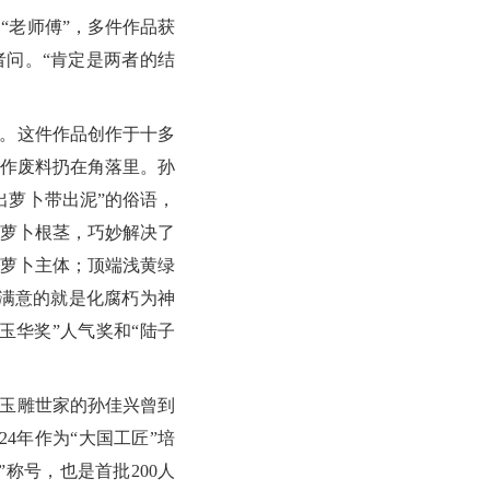
“老师傅”，多件作品获
者问。“肯定是两者的结
。这件作品创作于十多
作废料扔在角落里。孙
出萝卜带出泥”的俗语，
萝卜根茎，巧妙解决了
萝卜主体；顶端浅黄绿
满意的就是化腐朽为神
玉华奖”人气奖和“陆子
玉雕世家的孙佳兴曾到
4年作为“大国工匠”培
”称号，也是首批200人