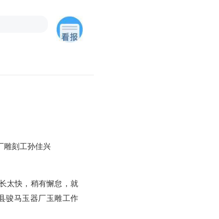
厂雕刻工孙佳兴
长太快，稍有懈怠，就
治县骏马玉器厂玉雕工作