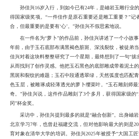
孙佳兴16岁入行，到如今已有24年，是岫岩玉雕行业的
得国家级奖项。“一件佳作是原石重要还是雕工重要？”记
合，但最重要的是要有‘心’。”孙佳兴不假思索地说。
在一件名为“萝卜”的作品前，孙佳兴讲述了一个小故事
年前，由于玉石底部布满黑褐色脏斑、深浅裂纹，被徒弟当
佳兴对着这块料整整研究了一个星期，最终想到了一句“拔
从而找到了创作灵感。他把玉石黑色的底部雕成带着泥土的
黑斑和裂纹的难题；玉石中段通透翠绿，天然弧度也匹配青
色玉层，被雕琢成轻薄透光的萝卜缨菜叶。“玉石雕刻师最
奇。”孙佳兴说，这件作品雕刻了3个多月，获得国家级的“
冈”杯金奖。
采访中，孙佳兴提到最多的就是“融合创新”。出身岫岩
北京学习7年，也曾赴福建交流，但对他影响最大的则是202
育对象在清华大学的培训。孙佳兴2025年被授予“大国工匠