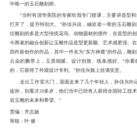
中唯一的玉石雕刻师。
“当时有清华美院的专家给我专门授课，主要讲造型和
打开了，提升特别大。”孙佳兴说，岫岩老一辈的玉石雕刻
往雕刻的多是大型传统花鸟、动物题材的摆件，在造型的创
今两者的融合创新让玉雕作品造型更新颖、艺术感更强。在
四件新创作的作品，其中一件名为“东方神鹿”的作品，雕
云朵的飘带上，玉质细腻、设计别致、线条感好。“你看
的，它获得了外观设计专利。”孙佳兴脸上挂满笑意。
走出工作室大门，迎面走来了几个年轻人，孙佳兴向记
徒孙，别看才20多岁，他们当中已经有人获得全国轻工技
岩玉雕的未来和希望。”
责编：齐志扬
审核：叶 健