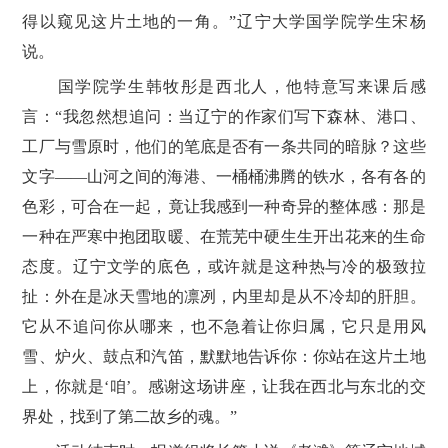
得以窥见这片土地的一角。”辽宁大学国学院学生宋杨
说。
国学院学生韩牧彤是西北人，他特意写来课后感
言：“我忽然想追问：当辽宁的作家们写下森林、港口、
工厂与雪原时，他们的笔底是否有一条共同的暗脉？这些
文字——山河之间的海港、一桶桶沸腾的铁水，各有各的
色彩，可合在一起，竟让我感到一种奇异的整体感：那是
一种在严寒中抱团取暖、在荒芜中硬生生开出花来的生命
态度。辽宁文学的底色，或许就是这种热与冷的极致拉
扯：外在是冰天雪地的凛冽，内里却是从不冷却的肝胆。
它从不追问你从哪来，也不急着让你归属，它只是用风
雪、炉火、鼓点和汽笛，默默地告诉你：你站在这片土地
上，你就是‘咱’。感谢这场讲座，让我在西北与东北的交
界处，找到了第二故乡的魂。”