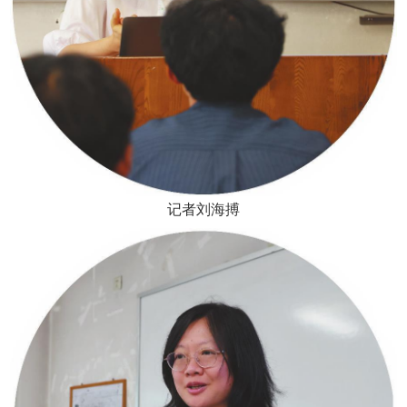
记者刘海搏