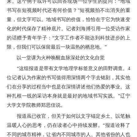
来。这个例子或许可以回答现场一位学生的提问：“地域
书写在短视频时代还有何价值？”短视频拍不出消失的重
量，但文字可以。地域书写的价值，恰恰在于它为快速变
化的时代保存了精神底片。记者刘海搏引用一位受访作家
的话赠予青年学子：“文字工作者不能达到科技进步的上
限，但我们可以保留最后一块温热的栖息地。”
以一堂课为火种唤醒血脉深处的文化自觉
“这组报道是带有文学地理学标签意义的田野调查。4
位记者认为作家的书写值得用深情两个字去铭刻，其实他
们在分享的过程当中也是在深情讲述他们热爱的事业。这
种扎根一线的采访本身就是最好的地域书写实践。”辽宁
大学文学院教师郑思佳说。
报道虽已收官，但关于如何以文字锚定乡土、以笔触
温暖人心的思考，仍在读者心中持续发酵。“报道诠释了
不同的城市精神，让省内不同城市的人、其他省份的人也