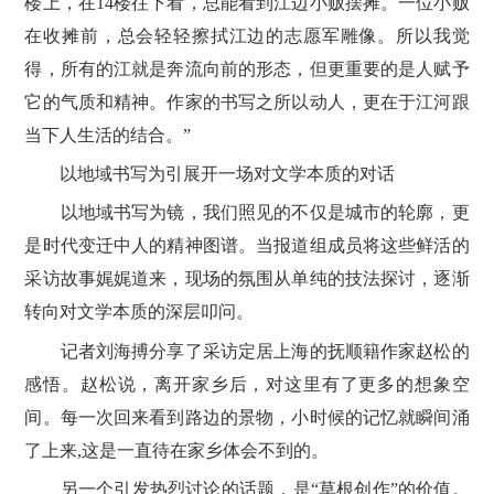
楼上，在14楼往下看，总能看到江边小贩摆摊。一位小贩
在收摊前，总会轻轻擦拭江边的志愿军雕像。所以我觉
得，所有的江就是奔流向前的形态，但更重要的是人赋予
它的气质和精神。作家的书写之所以动人，更在于江河跟
当下人生活的结合。”
以地域书写为引展开一场对文学本质的对话
以地域书写为镜，我们照见的不仅是城市的轮廓，更
是时代变迁中人的精神图谱。当报道组成员将这些鲜活的
采访故事娓娓道来，现场的氛围从单纯的技法探讨，逐渐
转向对文学本质的深层叩问。
记者刘海搏分享了采访定居上海的抚顺籍作家赵松的
感悟。赵松说，离开家乡后，对这里有了更多的想象空
间。每一次回来看到路边的景物，小时候的记忆就瞬间涌
了上来,这是一直待在家乡体会不到的。
另一个引发热烈讨论的话题，是“草根创作”的价值。