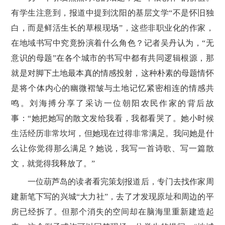
有学生注意到，报道中提到沈阳的基层文学“不是怀旧独
白，而是鲜活生长的草根现场”，这些非职业化的作家，
在地域书写中究竟扮演着什么角色？记者吴丹认为，“无
意识的母题”在各个城市的书写中都有共同逻辑根源，那
就是对脚下土地最本真的情感投射，这种朴素的母题情怀
是将个体内心的幽微褶皱与土地记忆紧密相连的情感共
鸣。刘海搏分享了采访一位朝阳农民作家的背后故
事：“她把她写的散文发给我看，我都看哭了。她小时候
生活经历非常坎坷，但她现在过得非常满足。我问她是什
么让你觉得那么满足？她说，我写一首诗歌、写一篇散
文，就觉得我释放了。”
一位葫芦岛的读者看完策划报道后，专门去找作家周
建新笔下写的兴城“大力社”，去了才发现原址和周边的平
房已经拆了。但那个消失的空间却在脑海里重新建造起