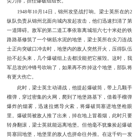
尖刀排，担任爆破组组长。
1948年10月14日，锦州攻坚战打响。梁士英所在的2
纵队负责从锦州北面向城内发起攻击，他们迅速扫清了第
一道障碍。敌军的第二道工事依靠离城垣六七十米处的铁
路路基修筑了一个钢筋水泥的地堡，梁士英所在尖刀连战
士正向突破口冲去时，地堡内的敌人突然开火，压得队伍
抬不起头来，几个爆破组上去都没能把它摧毁。这时，我
军总攻的冲锋号吹响了，如果再不炸掉这个地堡，部队将
有更大伤亡。
此时，梁士英主动请战，他提起爆破筒，带上几颗手
榴弹，穿过密集的火网，爬到了地堡路基下，借着手榴弹
爆炸的烟雾，迅速拉燃导火索，将爆破筒塞进地堡枪眼
里。爆破筒被敌人推了出来，掉在地上冒着烟，此时只要
转身翻滚，梁士英就能远离地堡。但他毫不犹豫捡起爆破
筒塞回地堡，地堡里的敌人也拼命往外推。在这千钧一发