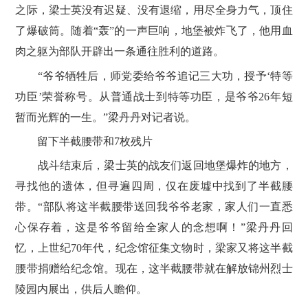
之际，梁士英没有迟疑、没有退缩，用尽全身力气，顶住
了爆破筒。随着“轰”的一声巨响，地堡被炸飞了，他用血
肉之躯为部队开辟出一条通往胜利的道路。
“爷爷牺牲后，师党委给爷爷追记三大功，授予‘特等
功臣’荣誉称号。从普通战士到特等功臣，是爷爷26年短
暂而光辉的一生。”梁丹丹对记者说。
留下半截腰带和7枚残片
战斗结束后，梁士英的战友们返回地堡爆炸的地方，
寻找他的遗体，但寻遍四周，仅在废墟中找到了半截腰
带。“部队将这半截腰带送回我爷爷老家，家人们一直悉
心保存着，这是爷爷留给全家人的念想啊！”梁丹丹回
忆，上世纪70年代，纪念馆征集文物时，梁家又将这半截
腰带捐赠给纪念馆。现在，这半截腰带就在解放锦州烈士
陵园内展出，供后人瞻仰。