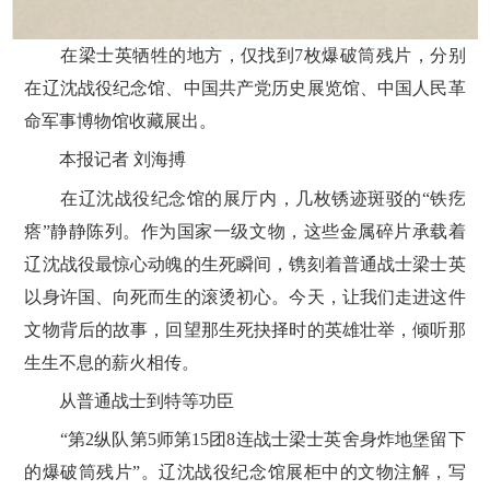
在梁士英牺牲的地方，仅找到7枚爆破筒残片，分别
在辽沈战役纪念馆、中国共产党历史展览馆、中国人民革
命军事博物馆收藏展出。‌
本报记者 刘海搏
在辽沈战役纪念馆的展厅内，几枚锈迹斑驳的“铁疙
瘩”静静陈列。作为国家一级文物，这些金属碎片承载着
辽沈战役最惊心动魄的生死瞬间，镌刻着普通战士梁士英
以身许国、向死而生的滚烫初心。今天，让我们走进这件
文物背后的故事，回望那生死抉择时的英雄壮举，倾听那
生生不息的薪火相传。
从普通战士到特等功臣
“第2纵队第5师第15团8连战士梁士英舍身炸地堡留下
的爆破筒残片”。辽沈战役纪念馆展柜中的文物注解，写