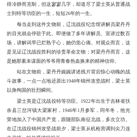
得冷静而克制，但这寥寥几字，却道尽了梁士英从普通战
士到特等功臣的一生，短短26年的一生。
每当走到这件文物前，辽沈战役纪念馆讲解员梁丹丹
的目光就会停驻于此。即便做了多年讲解员、宣讲过数百
场，讲解词早已烂熟于心，她仍觉心痛。对观众而言，这
是见证辽沈战役胜利的珍贵革命文物；对梁丹丹而言，这
是她那素未谋面的爷爷用青春热血换来的精神信仰。
站在文物前，梁丹丹娓娓讲述残片背后惊心动魄的战
斗故事，一点一点地还原出1948年锦州攻坚战时，梁士英
以身殉国的壮烈瞬间。
梁士英是辽沈战役特等功臣。1922年出生于吉林省扶
余县三岔河镇大梁家村，1946年1月参军，同年冬，他光
荣地加入了中国共产党，跟随部队南征北战，多次立功。
在辽沈战役锦州攻坚战前夕，梁士英从机枪营调到尖刀连