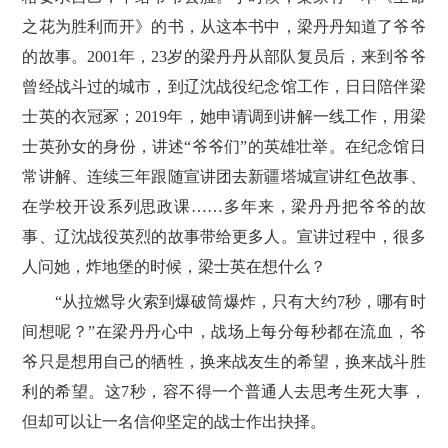
之花为胜利而开》的书，从这本书中，梁丹丹知道了爷爷
的故事。2001年，23岁的梁丹丹从部队复员后，来到爷爷
曾经战斗过的城市，到辽沈战役纪念馆工作，日日陪伴梁
士英的衣冠冢；2019年，她申请调到讲解一线工作，用梁
士英孙女的身份，讲述“爷爷们”的英雄壮举。在纪念馆日
常讲解、连续三年跟随宣讲团去新疆塔城宣讲红色故事、
在学校开设系列思政课……多年来，梁丹丹把爷爷的故
事、辽沈战役英烈的故事带给更多人。宣讲过程中，很多
人问她，炸地堡的时候，梁士英在想什么？
“从拉燃导火索到爆破筒爆炸，只有大约7秒，哪有时
间想呢？”在梁丹丹心中，战场上每分每秒都在流血，爷
爷只是想用自己的牺牲，换来战友生的希望，换来战斗胜
利的希望。这7秒，容不得一个普通人去思考生死大事，
但却可以让一名信仰坚定的战士作出抉择。