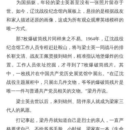
为国捐躯，年轻的梁士英甚至没有一张照片留存于
世。如今，辽沈战役纪念馆内展板上，悬挂的是根据战友
和家人描述还原的画像，这成为所有观众观摩英雄模样的
唯一方式。
那7枚爆破筒残片同样来之不易。1964年，辽沈战役
纪念馆工作人员专程赶赴鞍山，将与梁士英一同战斗的排
长靳文清、战友王佩贤接到锦州，精准指认地堡爆炸的位
置。工作人员依址挖掘，才寻到了7枚爆破筒残片。其
中，一枚残片在中国共产党历史展览馆中展出。“在辽沈
战役主题展柜中，只展出几件文物，爷爷的爆破筒残片是
唯一一件与普通共产党员相关的文物。”梁丹丹说。
梁士英去世以后，来到锦州、陪伴亲人就成为梁家三
代人的夙愿。
打记事起，梁丹丹就知道自己是烈士的亲人，一直严
格要求自己，不给爷爷丢脸。小时候，梁家有一本《生命