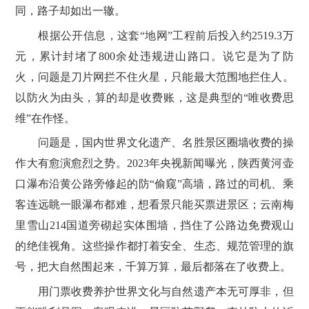
同，路子却如出一辙。
根据公开信息，这套“地网”工程前后投入约2519.3万
元，累计封堵了800余处违规进山路口。说它是为了防
火，问题是刀片网拦不住火星，只能最大范围地拦住人。
以防火为由头，算的却是收费账，这是典型的“唯收费思
维”在作怪。
问题是，国内世界文化遗产、名胜景区圈墙收费的操
作大有愈演愈烈之势。2023年央视新闻曝光，陕西黄河壶
口瀑布沿黄公路旁修起的防“偷窥”高墙，路过的司机、乘
客连远眺一眼瀑布都难，想看景只能买票进景区；云南梅
里雪山214国道旁砌起实体围墙，挡住了公路边免费观山
的绝佳视角。这些操作都打着安全、生态、规范管理的旗
号，把大自然围起来，千算万算，最后都落在了收费上。
用门票收费养护世界文化与自然遗产本无可厚非，但