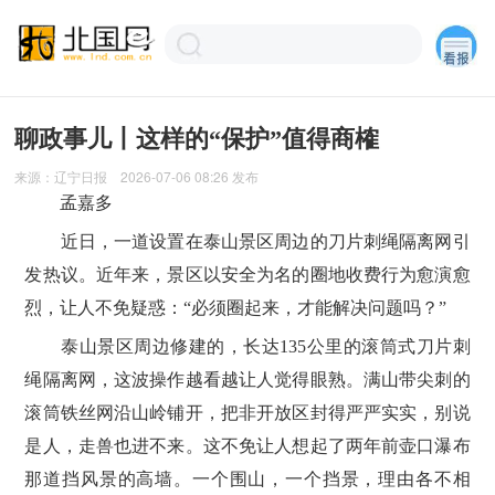
聊政事儿丨这样的“保护”值得商榷
来源：
辽宁日报
2026-07-06 08:26
发布
孟嘉多
近日，一道设置在泰山景区周边的刀片刺绳隔离网引
发热议。近年来，景区以安全为名的圈地收费行为愈演愈
烈，让人不免疑惑：“必须圈起来，才能解决问题吗？”
泰山景区周边修建的，长达135公里的滚筒式刀片刺
绳隔离网，这波操作越看越让人觉得眼熟。满山带尖刺的
滚筒铁丝网沿山岭铺开，把非开放区封得严严实实，别说
是人，走兽也进不来。这不免让人想起了两年前壶口瀑布
那道挡风景的高墙。一个围山，一个挡景，理由各不相