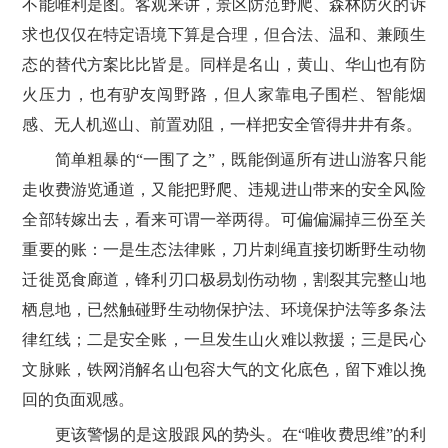
不能唯利是图。客观来讲，景区防范野爬、森林防火的诉
求也仅仅在特定语境下算是合理，但合法、温和、兼顾生
态的替代方案比比皆是。同样是名山，黄山、华山也有防
火压力，也有驴友闯野路，但人家靠电子围栏、智能烟
感、无人机巡山、前置劝阻，一样把安全管得井井有条。
简单粗暴的“一围了之”，既能倒逼所有进山游客只能
走收费游览通道，又能把野爬、违规进山带来的安全风险
全部转嫁出去，看来可谓一举两得。可偏偏漏掉三份至关
重要的账：一是生态法律账，刀片刺绳直接切断野生动物
迁徙觅食廊道，锋利刃口极易划伤动物，割裂其完整山地
栖息地，已然触碰野生动物保护法、环境保护法等多条法
律红线；二是安全账，一旦发生山火难以救援；三是民心
文脉账，铁网消解名山包容大气的文化底色，留下难以挽
回的负面观感。
更该警惕的是这股跟风的势头。在“唯收费思维”的利