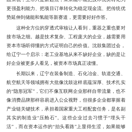
更强盈利能力、把项目订单转化为稳定现金流、把传统优
势延伸到储能和氢能等新赛道，更需要好好作答。
这种全方位的穿透式审核让人看到，重器之重也要对
接市场之细。越是技术复杂、工程庞大的企业，越需要用
资本市场听得懂的方式证明自己的价值。沈鼓集团过会，
给辽宁一个启示：老工业基地从来不缺好企业，缺的是让
好企业被更多人看见，被资本市场真正读懂。
长期以来，辽宁在装备制造、石化冶金、轨道交通、
航空航天等领域拥有大批像沈鼓这样底蕴深厚、技术扎实
的“隐形冠军”，它们不像互联网企业那样自带流量，也不
像消费品牌那样容易进入公众视野，但很多企业都掌握着
产业链关键技术，承担着国家重大工程配套任务，是名副
其实的制造业“压舱石”。这些企业过去习惯于“埋头干
活”，而在资本运作的“抬头看路”上显得生涩，如果能够