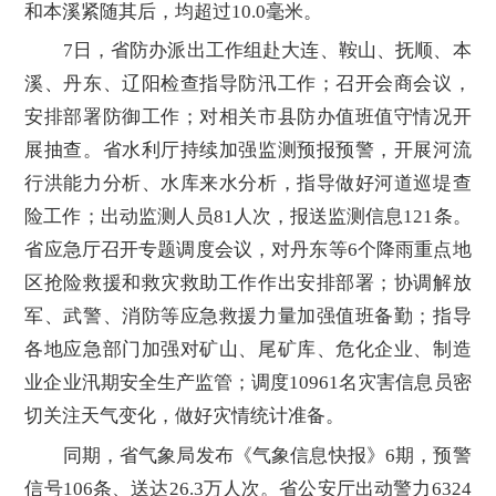
和本溪紧随其后，均超过10.0毫米。
7日，省防办派出工作组赴大连、鞍山、抚顺、本
溪、丹东、辽阳检查指导防汛工作；召开会商会议，
安排部署防御工作；对相关市县防办值班值守情况开
展抽查。省水利厅持续加强监测预报预警，开展河流
行洪能力分析、水库来水分析，指导做好河道巡堤查
险工作；出动监测人员81人次，报送监测信息121条。
省应急厅召开专题调度会议，对丹东等6个降雨重点地
区抢险救援和救灾救助工作作出安排部署；协调解放
军、武警、消防等应急救援力量加强值班备勤；指导
各地应急部门加强对矿山、尾矿库、危化企业、制造
业企业汛期安全生产监管；调度10961名灾害信息员密
切关注天气变化，做好灾情统计准备。
同期，省气象局发布《气象信息快报》6期，预警
信号106条、送达26.3万人次。省公安厅出动警力6324